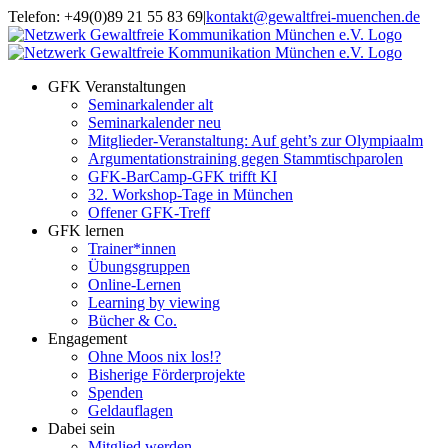
Zum
Telefon: +49(0)89 21 55 83 69
|
kontakt@gewaltfrei-muenchen.de
Inhalt
Einloggen
Infos
springen
Seminarkalender
zum
Seminarkalender
GFK Veranstaltungen
Seminarkalender alt
Seminarkalender neu
Mitglieder-Veranstaltung: Auf geht’s zur Olympiaalm
Argumentationstraining gegen Stammtischparolen
GFK-BarCamp-GFK trifft KI
32. Workshop-Tage in München
Offener GFK-Treff
GFK lernen
Trainer*innen
Übungsgruppen
Online-Lernen
Learning by viewing
Bücher & Co.
Engagement
Ohne Moos nix los!?
Bisherige Förderprojekte
Spenden
Geldauflagen
Dabei sein
Mitglied werden