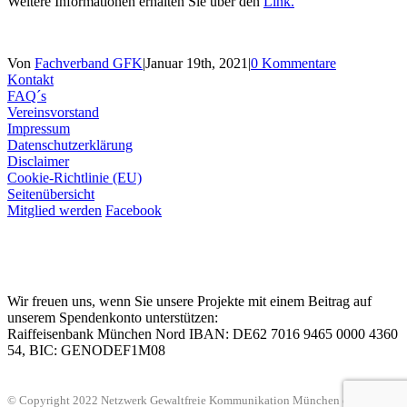
Weitere Informationen erhalten Sie über den
Link.
Von
Fachverband GFK
|
Januar 19th, 2021
|
0 Kommentare
Kontakt
FAQ´s
Vereinsvorstand
Impressum
Datenschutzerklärung
Disclaimer
Cookie-Richtlinie (EU)
Seitenübersicht
Mitglied werden
Facebook
Wir freuen uns, wenn Sie unsere Projekte mit einem Beitrag auf
unserem Spendenkonto unterstützen:
Raiffeisenbank München Nord IBAN: DE62 7016 9465 0000 4360
54, BIC: GENODEF1M08
© Copyright 2022 Netzwerk Gewaltfreie Kommunikation München e. V. | Alle