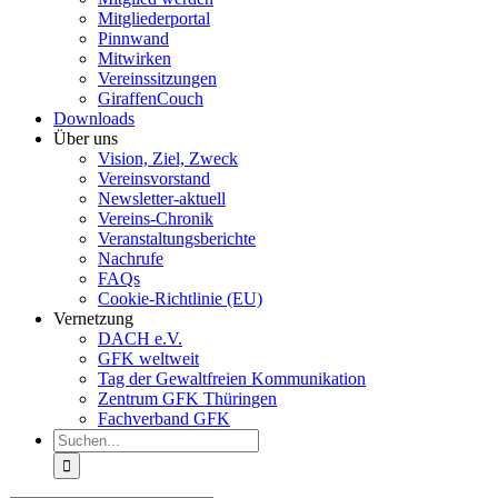
Mitgliederportal
Pinnwand
Mitwirken
Vereinssitzungen
GiraffenCouch
Downloads
Über uns
Vision, Ziel, Zweck
Vereinsvorstand
Newsletter-aktuell
Vereins-Chronik
Veranstaltungsberichte
Nachrufe
FAQs
Cookie-Richtlinie (EU)
Vernetzung
DACH e.V.
GFK weltweit
Tag der Gewaltfreien Kommunikation
Zentrum GFK Thüringen
Fachverband GFK
Suche
nach: