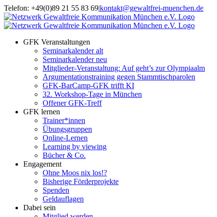
Zum
Telefon: +49(0)89 21 55 83 69
|
kontakt@gewaltfrei-muenchen.de
Inhalt
Einloggen
Infos
springen
Seminarkalender
zum
Seminarkalender
GFK Veranstaltungen
Seminarkalender alt
Seminarkalender neu
Mitglieder-Veranstaltung: Auf geht’s zur Olympiaalm
Argumentationstraining gegen Stammtischparolen
GFK-BarCamp-GFK trifft KI
32. Workshop-Tage in München
Offener GFK-Treff
GFK lernen
Trainer*innen
Übungsgruppen
Online-Lernen
Learning by viewing
Bücher & Co.
Engagement
Ohne Moos nix los!?
Bisherige Förderprojekte
Spenden
Geldauflagen
Dabei sein
Mitglied werden