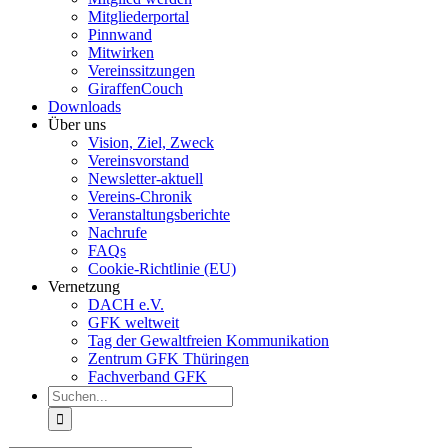
Mitgliederportal
Pinnwand
Mitwirken
Vereinssitzungen
GiraffenCouch
Downloads
Über uns
Vision, Ziel, Zweck
Vereinsvorstand
Newsletter-aktuell
Vereins-Chronik
Veranstaltungsberichte
Nachrufe
FAQs
Cookie-Richtlinie (EU)
Vernetzung
DACH e.V.
GFK weltweit
Tag der Gewaltfreien Kommunikation
Zentrum GFK Thüringen
Fachverband GFK
Suche
nach: