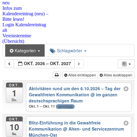
neu
Infos zum
Kalendereintrag (neu) –
Bitte lesen!
Login Kalendereintrag
alt
Vereinstermine
(Übersicht)
Kategorien
Schlagwörter
OKT. 2026 – OKT. 2027
Alles einklappen
Alles ausklappen
OKT.
Aktivitäten rund um den 6.10.2026 – Tag der
1
Gewaltfreien Kommunikation
@ im ganzen
Do.
deutschsprachigen Raum
Okt. 1 – Okt. 11
ganztägig
OKT.
Blitz-Einführung in die Gewaltfreie
10
Kommunikation
@ Alten- und Servicezentrum
Sa.
München-Ost