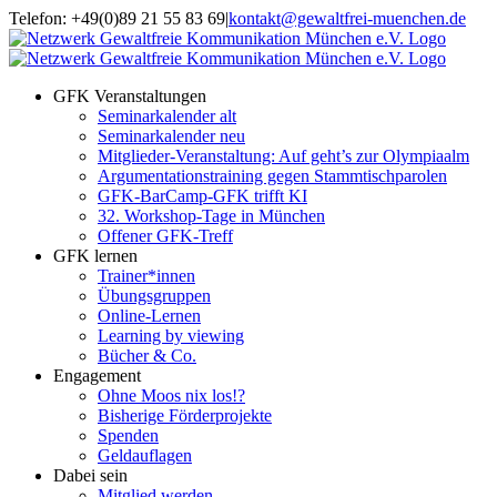
Zum
Telefon: +49(0)89 21 55 83 69
|
kontakt@gewaltfrei-muenchen.de
Inhalt
Einloggen
Infos
springen
Seminarkalender
zum
Seminarkalender
GFK Veranstaltungen
Seminarkalender alt
Seminarkalender neu
Mitglieder-Veranstaltung: Auf geht’s zur Olympiaalm
Argumentationstraining gegen Stammtischparolen
GFK-BarCamp-GFK trifft KI
32. Workshop-Tage in München
Offener GFK-Treff
GFK lernen
Trainer*innen
Übungsgruppen
Online-Lernen
Learning by viewing
Bücher & Co.
Engagement
Ohne Moos nix los!?
Bisherige Förderprojekte
Spenden
Geldauflagen
Dabei sein
Mitglied werden