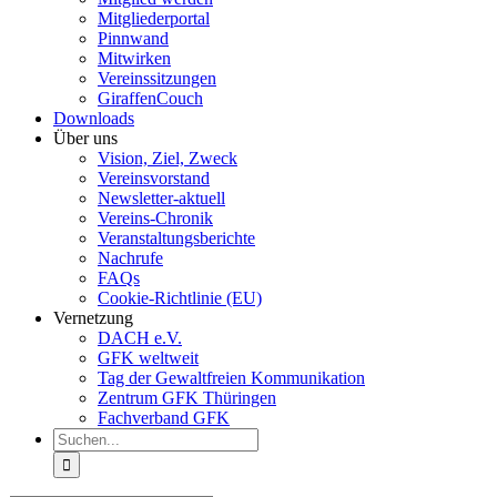
Mitgliederportal
Pinnwand
Mitwirken
Vereinssitzungen
GiraffenCouch
Downloads
Über uns
Vision, Ziel, Zweck
Vereinsvorstand
Newsletter-aktuell
Vereins-Chronik
Veranstaltungsberichte
Nachrufe
FAQs
Cookie-Richtlinie (EU)
Vernetzung
DACH e.V.
GFK weltweit
Tag der Gewaltfreien Kommunikation
Zentrum GFK Thüringen
Fachverband GFK
Suche
nach: