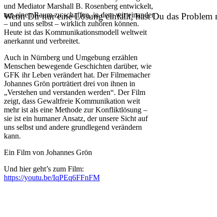
und Mediator Marshall B. Rosenberg entwickelt,
um einen Raum zu schaffen, in dem wir einander
Wenn Dir nur eine Lösung einfällt, hast Du das Problem n
– und uns selbst – wirklich zuhören können.
Heute ist das Kommunikationsmodell weltweit
anerkannt und verbreitet.
Auch in Nürnberg und Umgebung erzählen
Menschen bewegende Geschichten darüber, wie
GFK ihr Leben verändert hat. Der Filmemacher
Johannes Grön porträtiert drei von ihnen in
„Verstehen und verstanden werden“. Der Film
zeigt, dass Gewaltfreie Kommunikation weit
mehr ist als eine Methode zur Konfliktlösung –
sie ist ein humaner Ansatz, der unsere Sicht auf
uns selbst und andere grundlegend verändern
kann.
Ein Film von Johannes Grön
Und hier geht’s zum Film:
https://youtu.be/IqPEq6FFnFM