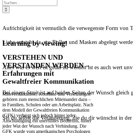
Suche
nach:
Aufrichtigkeit ist vermutlich die verwegenste Form von
Liebe entsteht da, wo Rollen und Masken abgelegt werde
Learning by viewing!
VERSTEHEN UND
VERSTANDEN WERDEN –
Alles was es wert ist getan zu werden ist es auch wert 
Erfahrungen mit
Gewaltfreier Kommunikation
Bei einem Streit ist auf beiden Seiten der Wunsch gleic
Missverständnisse, Konflikte und Verletzungen
gehören zum menschlichen Miteinander dazu –
in Familien, Schulen oder am Arbeitsplatz. Nach
dem Modell der Gewaltfreien Kommunikation
(GFK) verbirgt sich jedoch hinter jeder
Sei du selbst die Veränderung, die du dir wünschst in d
Anschuldigung ein unerfülltes Bedürfnis, hinter
jeder Wut der Wunsch nach Verbindung. Die
GFK wurde vom amerikanischen Psychologen