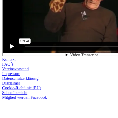
Kontakt
FAQ´s
Vereinsvorstand
Impressum
Datenschutzerklärung
Disclaimer
Cookie-Richtlinie (EU)
Seitenübersicht
Mitglied werden
Facebook