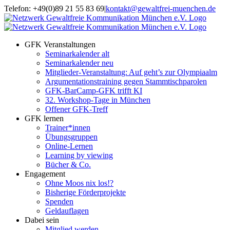
Zum
Telefon: +49(0)89 21 55 83 69
|
kontakt@gewaltfrei-muenchen.de
Inhalt
Einloggen
Infos
springen
Seminarkalender
zum
Seminarkalender
GFK Veranstaltungen
Seminarkalender alt
Seminarkalender neu
Mitglieder-Veranstaltung: Auf geht’s zur Olympiaalm
Argumentationstraining gegen Stammtischparolen
GFK-BarCamp-GFK trifft KI
32. Workshop-Tage in München
Offener GFK-Treff
GFK lernen
Trainer*innen
Übungsgruppen
Online-Lernen
Learning by viewing
Bücher & Co.
Engagement
Ohne Moos nix los!?
Bisherige Förderprojekte
Spenden
Geldauflagen
Dabei sein
Mitglied werden