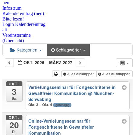
neu
Infos zum
Kalendereintrag (neu) –
Bitte lesen!
Login Kalendereintrag
alt
Vereinstermine
(Übersicht)
Kategorien
Schlagwörter
OKT. 2026 – MÄRZ 2027
Alles einklappen
Alles ausklappen
OKT.
Vertiefungsseminar für Fortgeschrittene in
3
Gewaltfreier Kommunikation
@ München-
Sa.
Schwabing
Okt. 3 – Okt. 4
ganztägig
OKT.
Online-Vertiefungsseminar für
20
Fortgeschrittene in Gewaltfreier
Di.
Kommunikation