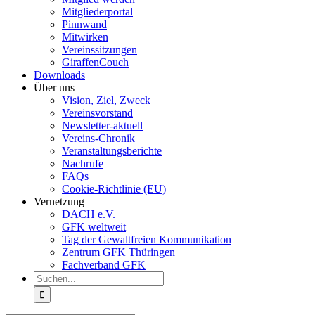
Mitgliederportal
Pinnwand
Mitwirken
Vereinssitzungen
GiraffenCouch
Downloads
Über uns
Vision, Ziel, Zweck
Vereinsvorstand
Newsletter-aktuell
Vereins-Chronik
Veranstaltungsberichte
Nachrufe
FAQs
Cookie-Richtlinie (EU)
Vernetzung
DACH e.V.
GFK weltweit
Tag der Gewaltfreien Kommunikation
Zentrum GFK Thüringen
Fachverband GFK
Suche
nach: