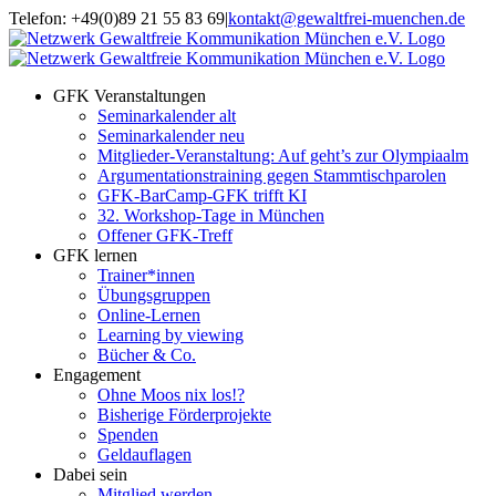
Zum
Telefon: +49(0)89 21 55 83 69
|
kontakt@gewaltfrei-muenchen.de
Inhalt
Einloggen
Infos
springen
Seminarkalender
zum
Seminarkalender
GFK Veranstaltungen
Seminarkalender alt
Seminarkalender neu
Mitglieder-Veranstaltung: Auf geht’s zur Olympiaalm
Argumentationstraining gegen Stammtischparolen
GFK-BarCamp-GFK trifft KI
32. Workshop-Tage in München
Offener GFK-Treff
GFK lernen
Trainer*innen
Übungsgruppen
Online-Lernen
Learning by viewing
Bücher & Co.
Engagement
Ohne Moos nix los!?
Bisherige Förderprojekte
Spenden
Geldauflagen
Dabei sein
Mitglied werden