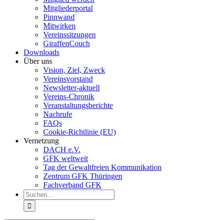
Mitgliederportal
Pinnwand
Mitwirken
Vereinssitzungen
GiraffenCouch
Downloads
Über uns
Vision, Ziel, Zweck
Vereinsvorstand
Newsletter-aktuell
Vereins-Chronik
Veranstaltungsberichte
Nachrufe
FAQs
Cookie-Richtlinie (EU)
Vernetzung
DACH e.V.
GFK weltweit
Tag der Gewaltfreien Kommunikation
Zentrum GFK Thüringen
Fachverband GFK
Suche
nach: