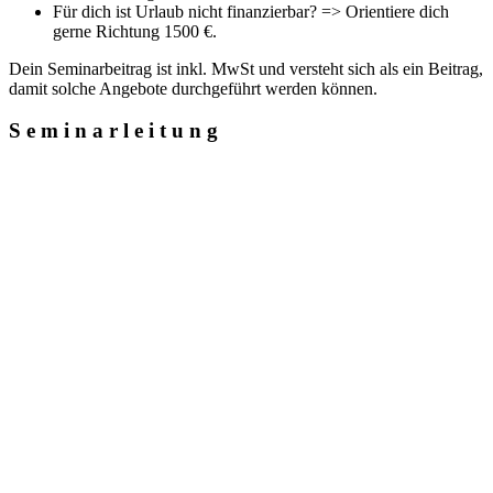
Für dich ist Urlaub nicht finanzierbar? => Orientiere dich
gerne Richtung 1500 €.
Dein Seminarbeitrag ist inkl. MwSt und versteht sich als ein Beitrag,
damit solche Angebote durchgeführt werden können.
S e m i n a r l e i t u n g