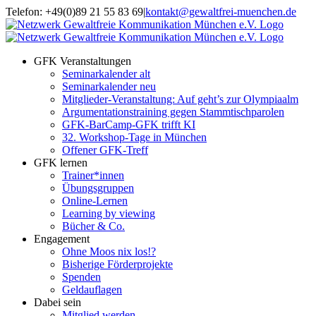
Zum
Telefon: +49(0)89 21 55 83 69
|
kontakt@gewaltfrei-muenchen.de
Inhalt
Einloggen
Infos
springen
Seminarkalender
zum
Seminarkalender
GFK Veranstaltungen
Seminarkalender alt
Seminarkalender neu
Mitglieder-Veranstaltung: Auf geht’s zur Olympiaalm
Argumentationstraining gegen Stammtischparolen
GFK-BarCamp-GFK trifft KI
32. Workshop-Tage in München
Offener GFK-Treff
GFK lernen
Trainer*innen
Übungsgruppen
Online-Lernen
Learning by viewing
Bücher & Co.
Engagement
Ohne Moos nix los!?
Bisherige Förderprojekte
Spenden
Geldauflagen
Dabei sein
Mitglied werden