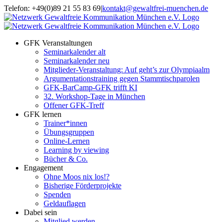
Zum
Telefon: +49(0)89 21 55 83 69
|
kontakt@gewaltfrei-muenchen.de
Inhalt
Einloggen
Infos
springen
Seminarkalender
zum
Seminarkalender
GFK Veranstaltungen
Seminarkalender alt
Seminarkalender neu
Mitglieder-Veranstaltung: Auf geht’s zur Olympiaalm
Argumentationstraining gegen Stammtischparolen
GFK-BarCamp-GFK trifft KI
32. Workshop-Tage in München
Offener GFK-Treff
GFK lernen
Trainer*innen
Übungsgruppen
Online-Lernen
Learning by viewing
Bücher & Co.
Engagement
Ohne Moos nix los!?
Bisherige Förderprojekte
Spenden
Geldauflagen
Dabei sein
Mitglied werden