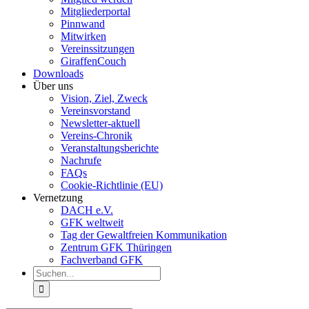
Mitgliederportal
Pinnwand
Mitwirken
Vereinssitzungen
GiraffenCouch
Downloads
Über uns
Vision, Ziel, Zweck
Vereinsvorstand
Newsletter-aktuell
Vereins-Chronik
Veranstaltungsberichte
Nachrufe
FAQs
Cookie-Richtlinie (EU)
Vernetzung
DACH e.V.
GFK weltweit
Tag der Gewaltfreien Kommunikation
Zentrum GFK Thüringen
Fachverband GFK
Suche
nach: