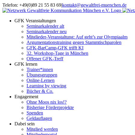
Zum
Telefon: +49(0)89 21 55 83 69
|
kontakt@gewaltfrei-muenchen.de
Inhalt
Einloggen
Infos
springen
Seminarkalender
zum
GFK Veranstaltungen
Seminarkalender
Seminarkalender alt
Seminarkalender neu
Mitglieder-Veranstaltung: Auf geht’s zur Olympiaalm
Argumentationstraining gegen Stammtischparolen
GFK-BarCamp-GFK trifft KI
32. Workshop-Tage in München
Offener GFK-Treff
GFK lernen
Trainer*innen
Übungsgruppen
Online-Lernen
Learning by viewing
Bücher & Co.
Engagement
Ohne Moos nix los!?
Bisherige Förderprojekte
Spenden
Geldauflagen
Dabei sein
Mitglied werden
Mitgliederportal