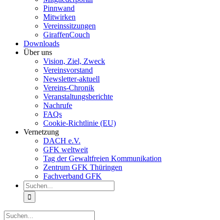
Pinnwand
Mitwirken
Vereinssitzungen
GiraffenCouch
Downloads
Über uns
Vision, Ziel, Zweck
Vereinsvorstand
Newsletter-aktuell
Vereins-Chronik
Veranstaltungsberichte
Nachrufe
FAQs
Cookie-Richtlinie (EU)
Vernetzung
DACH e.V.
GFK weltweit
Tag der Gewaltfreien Kommunikation
Zentrum GFK Thüringen
Fachverband GFK
Suche
nach:
Suche