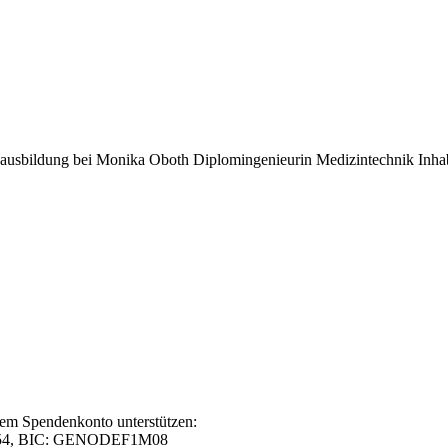
usbildung bei Monika Oboth Diplomingenieurin Medizintechnik Inhabe
rem Spendenkonto unterstützen:
0 54, BIC: GENODEF1M08