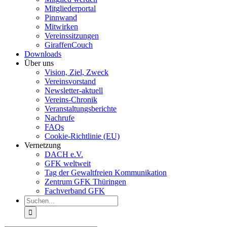
Mitgliederportal
Pinnwand
Mitwirken
Vereinssitzungen
GiraffenCouch
Downloads
Über uns
Vision, Ziel, Zweck
Vereinsvorstand
Newsletter-aktuell
Vereins-Chronik
Veranstaltungsberichte
Nachrufe
FAQs
Cookie-Richtlinie (EU)
Vernetzung
DACH e.V.
GFK weltweit
Tag der Gewaltfreien Kommunikation
Zentrum GFK Thüringen
Fachverband GFK
Suche
nach: