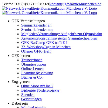
Zum
Telefon: +49(0)89 21 55 83 69
|
kontakt@gewaltfrei-muenchen.de
Inhalt
Einloggen
Infos
springen
Seminarkalender
zum
Seminarkalender
GFK Veranstaltungen
Seminarkalender alt
Seminarkalender neu
Mitglieder-Veranstaltung: Auf geht’s zur Olympiaalm
Argumentationstraining gegen Stammtischparolen
GFK-BarCamp-GFK trifft KI
32. Workshop-Tage in München
Offener GFK-Treff
GFK lernen
Trainer*innen
Übungsgruppen
Online-Lernen
Learning by viewing
Bücher & Co.
Engagement
Ohne Moos nix los!?
Bisherige Förderprojekte
Spenden
Geldauflagen
Dabei sein
Mitglied werden