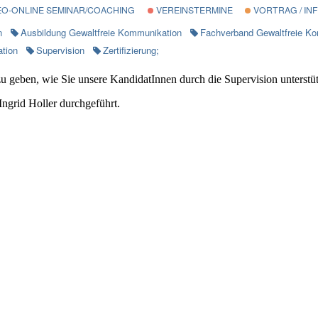
EO-ONLINE SEMINAR/COACHING
VEREINSTERMINE
VORTRAG / IN
n
Ausbildung Gewaltfreie Kommunikation
Fachverband Gewaltfreie K
tion
Supervision
Zertifizierung;
g zu geben, wie Sie unsere KandidatInnen durch die Supervision unter
ngrid Holler durchgeführt.
für
Videokonferenz
zur
Supervision
im
Rahmen
des
Anerkennungsverfahrens