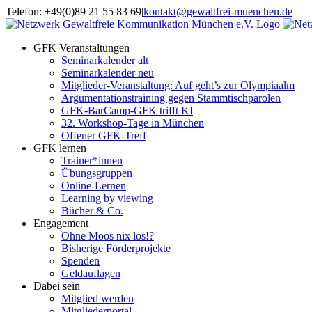
Zum
Telefon: +49(0)89 21 55 83 69
|
kontakt@gewaltfrei-muenchen.de
Inhalt
Einloggen
Infos
springen
Seminarkalender
zum
GFK Veranstaltungen
Seminarkalender
Seminarkalender alt
Seminarkalender neu
Mitglieder-Veranstaltung: Auf geht’s zur Olympiaalm
Argumentationstraining gegen Stammtischparolen
GFK-BarCamp-GFK trifft KI
32. Workshop-Tage in München
Offener GFK-Treff
GFK lernen
Trainer*innen
Übungsgruppen
Online-Lernen
Learning by viewing
Bücher & Co.
Engagement
Ohne Moos nix los!?
Bisherige Förderprojekte
Spenden
Geldauflagen
Dabei sein
Mitglied werden
Mitgliederportal