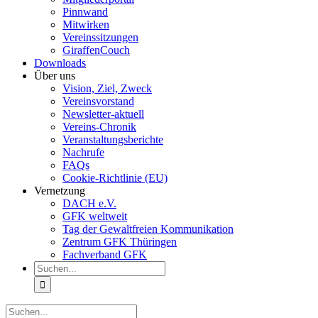
Pinnwand
Mitwirken
Vereinssitzungen
GiraffenCouch
Downloads
Über uns
Vision, Ziel, Zweck
Vereinsvorstand
Newsletter-aktuell
Vereins-Chronik
Veranstaltungsberichte
Nachrufe
FAQs
Cookie-Richtlinie (EU)
Vernetzung
DACH e.V.
GFK weltweit
Tag der Gewaltfreien Kommunikation
Zentrum GFK Thüringen
Fachverband GFK
Suche
nach:
Suche