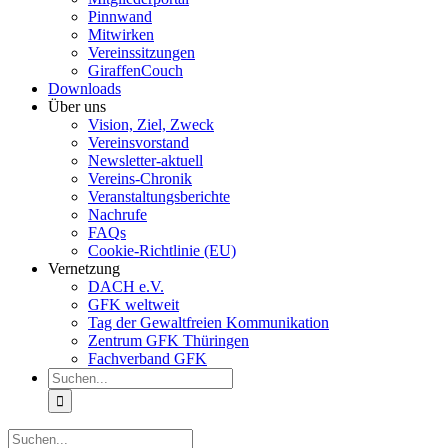
Pinnwand
Mitwirken
Vereinssitzungen
GiraffenCouch
Downloads
Über uns
Vision, Ziel, Zweck
Vereinsvorstand
Newsletter-aktuell
Vereins-Chronik
Veranstaltungsberichte
Nachrufe
FAQs
Cookie-Richtlinie (EU)
Vernetzung
DACH e.V.
GFK weltweit
Tag der Gewaltfreien Kommunikation
Zentrum GFK Thüringen
Fachverband GFK
Suche
nach:
Suche