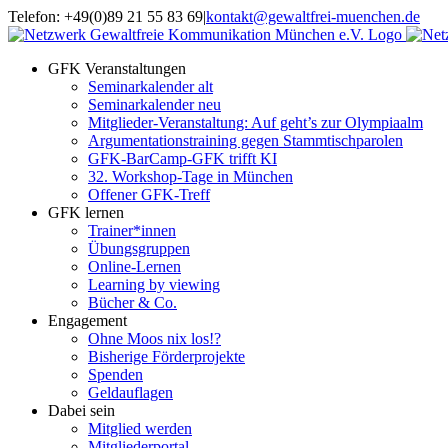
Zum
Telefon: +49(0)89 21 55 83 69
|
kontakt@gewaltfrei-muenchen.de
Inhalt
Einloggen
Infos
springen
Seminarkalender
zum
GFK Veranstaltungen
Seminarkalender
Seminarkalender alt
Seminarkalender neu
Mitglieder-Veranstaltung: Auf geht’s zur Olympiaalm
Argumentationstraining gegen Stammtischparolen
GFK-BarCamp-GFK trifft KI
32. Workshop-Tage in München
Offener GFK-Treff
GFK lernen
Trainer*innen
Übungsgruppen
Online-Lernen
Learning by viewing
Bücher & Co.
Engagement
Ohne Moos nix los!?
Bisherige Förderprojekte
Spenden
Geldauflagen
Dabei sein
Mitglied werden
Mitgliederportal