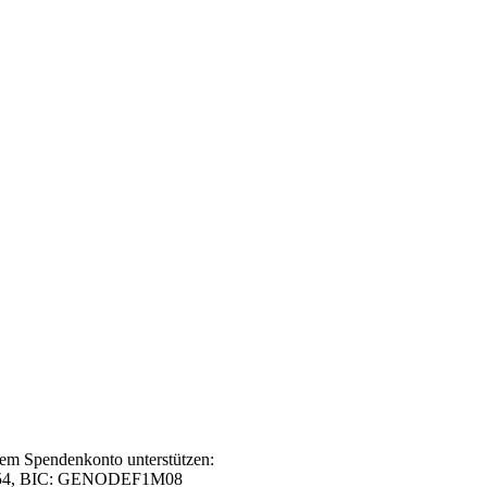
rem Spendenkonto unterstützen:
0 54, BIC: GENODEF1M08