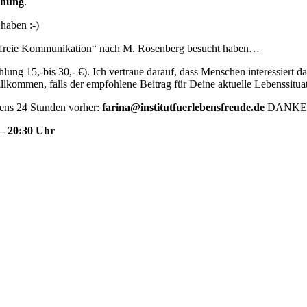
chung
.
haben :-)
waltfreie Kommunikation“ nach M. Rosenberg besucht haben…
g 15,-bis 30,- €). Ich vertraue darauf, dass Menschen interessiert dar
llkommen, falls der empfohlene Beitrag für Deine aktuelle Lebenssituati
tens 24 Stunden vorher:
farina@institutfuerlebensfreude.de
DANKE
 – 20:30 Uhr