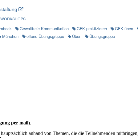
staltung
WORKSHOPS
imbeck
Gewaltfreie Kommunikation
GFK praktizieren
GFK üben
München
offene Übungsgruppe
Üben
Übungsgruppe
gung per mail)
.
, hauptsächlich anhand von Themen, die die Teilnehmenden mitbringe