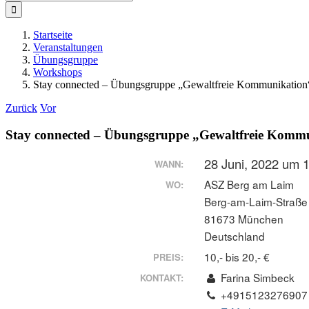
nach:
Startseite
Veranstaltungen
Übungsgruppe
Workshops
Stay connected – Übungsgruppe „Gewaltfreie Kommunikation
Zurück
Vor
Stay connected – Übungsgruppe „Gewaltfreie Komm
28 Juni, 2022 um 
WANN:
ASZ Berg am Laim
WO:
Berg-am-Laim-Straße
81673 München
Deutschland
10,- bis 20,- €
PREIS:
Farina Simbeck
KONTAKT:
+4915123276907