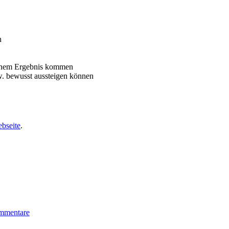
n
einem Ergebnis kommen
w. bewusst aussteigen können
bseite
.
mmentare