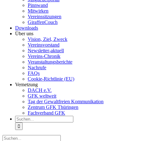
Pinnwand
Mitwirken
Vereinssitzungen
GiraffenCouch
Downloads
Über uns
Vision, Ziel, Zweck
Vereinsvorstand
Newsletter-aktuell
Vereins-Chronik
Veranstaltungsberichte
Nachrufe
FAQs
Cookie-Richtlinie (EU)
Vernetzung
DACH e.V.
GFK weltweit
Tag der Gewaltfreien Kommunikation
Zentrum GFK Thüringen
Fachverband GFK
Suche
nach:
Suche