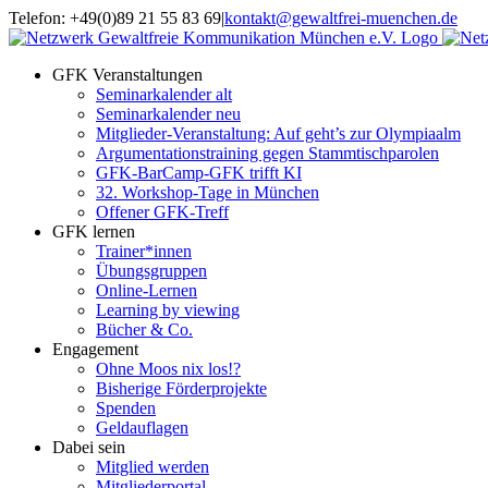
Zum
Telefon: +49(0)89 21 55 83 69
|
kontakt@gewaltfrei-muenchen.de
Inhalt
Einloggen
Infos
springen
Seminarkalender
zum
GFK Veranstaltungen
Seminarkalender
Seminarkalender alt
Seminarkalender neu
Mitglieder-Veranstaltung: Auf geht’s zur Olympiaalm
Argumentationstraining gegen Stammtischparolen
GFK-BarCamp-GFK trifft KI
32. Workshop-Tage in München
Offener GFK-Treff
GFK lernen
Trainer*innen
Übungsgruppen
Online-Lernen
Learning by viewing
Bücher & Co.
Engagement
Ohne Moos nix los!?
Bisherige Förderprojekte
Spenden
Geldauflagen
Dabei sein
Mitglied werden
Mitgliederportal