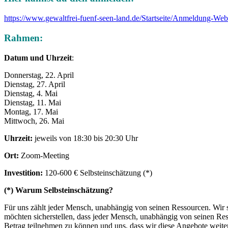
https://www.gewaltfrei-fuenf-seen-land.de/Startseite/Anmeldung-We
Rahmen
:
Datum und Uhrzeit
:
Donnerstag, 22. April
Dienstag, 27. April
Dienstag, 4. Mai
Dienstag, 11. Mai
Montag, 17. Mai
Mittwoch, 26. Mai
Uhrzeit:
jeweils von 18:30 bis 20:30 Uhr
Ort:
Zoom-Meeting
Investition:
120-600 € Selbsteinschätzung (*)
(*) Warum Selbsteinschätzung?
Für uns zählt jeder Mensch, unabhängig von seinen Ressourcen. Wir s
möchten sicherstellen, dass jeder Mensch, unabhängig von seinen Res
Betrag teilnehmen zu können und uns, dass wir diese Angebote weit