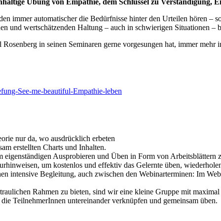
nachhaltige Übung von Empathie, dem Schlüssel zu Verständigung,
n immer automatischer die Bedürfnisse hinter den Urteilen hören – sow
den und wertschätzenden Haltung – auch in schwierigen Situationen –
 Rosenberg in seinen Seminaren gerne vorgesungen hat, immer mehr i
efung-See-me-beautiful-Empathie-leben
rie nur da, wo ausdrücklich erbeten
m erstellten Charts und Inhalten.
 eigenständigen Ausprobieren und Üben in Form von Arbeitsblättern
turhinweisen, um kostenlos und effektiv das Gelernte üben, wiederhole
en intensive Begleitung, auch zwischen den Webinarterminen: Im Webin
rtraulichen Rahmen zu bieten, sind wir eine kleine Gruppe mit maxima
ich die TeilnehmerInnen untereinander verknüpfen und gemeinsam üben.