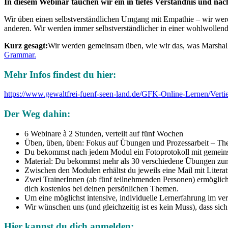
In diesem Webinar tauchen wir ein in tiefes Verständnis und 
Wir üben einen selbstverständlichen Umgang mit Empathie – wir werde
anderen. Wir werden immer selbstverständlicher in einer wohlwollen
Kurz gesagt:
Wir werden gemeinsam üben, wie wir das, was Marshall
Grammar.
Mehr Infos findest du hier:
https://www.gewaltfrei-fuenf-seen-land.de/GFK-Online-Lernen/Verti
Der Weg dahin:
6 Webinare à 2 Stunden, verteilt auf fünf Wochen
Üben, üben, üben: Fokus auf Übungen und Prozessarbeit – Theo
Du bekommst nach jedem Modul ein Fotoprotokoll mit gemeinsa
Material: Du bekommst mehr als 30 verschiedene Übungen zum
Zwischen den Modulen erhältst du jeweils eine Mail mit Litera
Zwei TrainerInnen (ab fünf teilnehmenden Personen) ermöglich
dich kostenlos bei deinen persönlichen Themen.
Um eine möglichst intensive, individuelle Lernerfahrung im ve
Wir wünschen uns (und gleichzeitig ist es kein Muss), dass s
Hier kannst du dich anmelden: