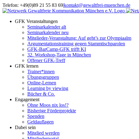
Zum
Telefon: +49(0)89 21 55 83 69
|
kontakt@gewaltfrei-muenchen.de
Inhalt
Einloggen
Infos
springen
Seminarkalender
zum
GFK Veranstaltungen
Seminarkalender
Seminarkalender alt
Seminarkalender neu
Mitglieder-Veranstaltung: Auf geht’s zur Olympiaalm
Argumentationstraining gegen Stammtischparolen
GFK-BarCamp-GFK trifft KI
32. Workshop-Tage in München
Offener GFK-Treff
GFK lernen
Trainer*innen
Übungsgruppen
Online-Lernen
Learning by viewing
Bücher & Co.
Engagement
Ohne Moos nix los!?
Bisherige Förderprojekte
Spenden
Geldauflagen
Dabei sein
Mitglied werden
Mitgliederportal