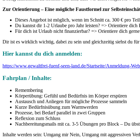
Zur Orientierung – Eine mögliche Faustformel zur Selbsteinschä
Dieses Angebot ist möglich, wenn im Schnitt ca. 300 € pro Tei
Du kannst dir 1-2 Urlaube pro Jahr leisten? => Orientiere dich
Für dich ist Urlaub nicht finanzierbar? => Orientiere dich gern
Dir ist es wirklich wichtig, dabei zu sein und gleichzeitig siehst d
Hier kannst du dich anmelden:
https://www.gewaltfrei-fuenf-seen-land.de/Startseite/Anmeldung-We
Fahrplan / Inhalte:
Remembering
Körperübung: Gefühl und Bedürfnis im Körper erspüren
Austausch und Anliegen für mögliche Prozesse sammeln
Kurze Bedürfnisübung zum Warmwerden
Prozesse, bei Bedarf parallel in zwei Gruppen
Reflexion zum Schluss
Nachbereitungsmails mit ca. 3-5 Übungen pro Block – Du übst
Inhalte werden sein: Umgang mir Nein, Umgang mit aggressiven Verha