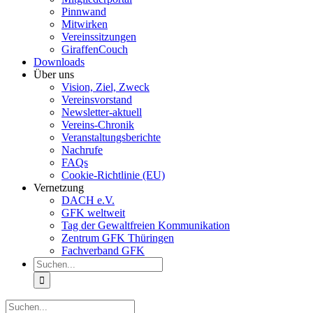
Pinnwand
Mitwirken
Vereinssitzungen
GiraffenCouch
Downloads
Über uns
Vision, Ziel, Zweck
Vereinsvorstand
Newsletter-aktuell
Vereins-Chronik
Veranstaltungsberichte
Nachrufe
FAQs
Cookie-Richtlinie (EU)
Vernetzung
DACH e.V.
GFK weltweit
Tag der Gewaltfreien Kommunikation
Zentrum GFK Thüringen
Fachverband GFK
Suche
nach:
Suche