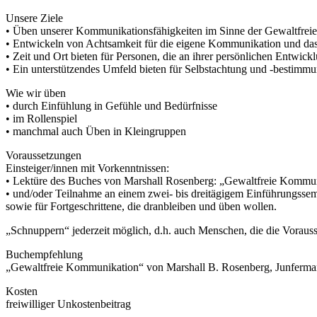
Unsere Ziele
• Üben unserer Kommunikationsfähigkeiten im Sinne der Gewaltfre
• Entwickeln von Achtsamkeit für die eigene Kommunikation und das 
• Zeit und Ort bieten für Personen, die an ihrer persönlichen Entwi
• Ein unterstützendes Umfeld bieten für Selbstachtung und -bestimm
Wie wir üben
• durch Einfühlung in Gefühle und Bedürfnisse
• im Rollenspiel
• manchmal auch Üben in Kleingruppen
Voraussetzungen
Einsteiger/innen mit Vorkenntnissen:
• Lektüre des Buches von Marshall Rosenberg: „Gewaltfreie Kommu
• und/oder Teilnahme an einem zwei- bis dreitägigem Einführungsse
sowie für Fortgeschrittene, die dranbleiben und üben wollen.
„Schnuppern“ jederzeit möglich, d.h. auch Menschen, die die Voraus
Buchempfehlung
„Gewaltfreie Kommunikation“ von Marshall B. Rosenberg, Junferma
Kosten
freiwilliger Unkostenbeitrag