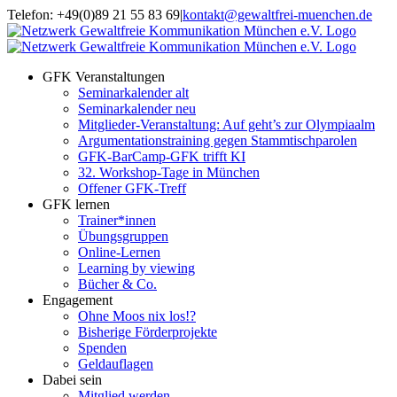
Zum
Telefon: +49(0)89 21 55 83 69
|
kontakt@gewaltfrei-muenchen.de
Inhalt
Einloggen
Infos
springen
Seminarkalender
zum
Seminarkalender
GFK Veranstaltungen
Seminarkalender alt
Seminarkalender neu
Mitglieder-Veranstaltung: Auf geht’s zur Olympiaalm
Argumentationstraining gegen Stammtischparolen
GFK-BarCamp-GFK trifft KI
32. Workshop-Tage in München
Offener GFK-Treff
GFK lernen
Trainer*innen
Übungsgruppen
Online-Lernen
Learning by viewing
Bücher & Co.
Engagement
Ohne Moos nix los!?
Bisherige Förderprojekte
Spenden
Geldauflagen
Dabei sein
Mitglied werden