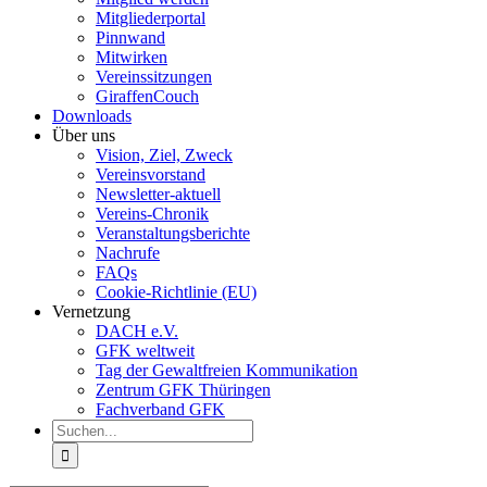
Mitgliederportal
Pinnwand
Mitwirken
Vereinssitzungen
GiraffenCouch
Downloads
Über uns
Vision, Ziel, Zweck
Vereinsvorstand
Newsletter-aktuell
Vereins-Chronik
Veranstaltungsberichte
Nachrufe
FAQs
Cookie-Richtlinie (EU)
Vernetzung
DACH e.V.
GFK weltweit
Tag der Gewaltfreien Kommunikation
Zentrum GFK Thüringen
Fachverband GFK
Suche
nach: