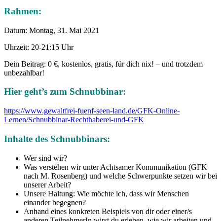
Rahmen
:
Datum: Montag, 31. Mai 2021
Uhrzeit: 20-21:15 Uhr
Dein Beitrag: 0 €, kostenlos, gratis, für dich nix! – und trotzdem
unbezahlbar!
Hier geht’s zum Schnubbinar:
https://www.gewaltfrei-fuenf-seen-land.de/GFK-Online-
Lernen/Schnubbinar-Rechthaberei-und-GFK
Inhalte des Schnubbinars:
Wer sind wir?
Was verstehen wir unter Achtsamer Kommunikation (GFK
nach M. Rosenberg) und welche Schwerpunkte setzen wir bei
unserer Arbeit?
Unsere Haltung: Wie möchte ich, dass wir Menschen
einander begegnen?
Anhand eines konkreten Beispiels von dir oder einer/s
anderen TeilnehmerIn wirst du erleben, wie wir arbeiten und