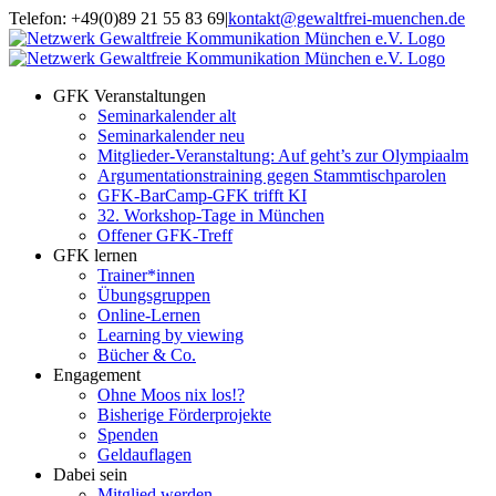
Zum
Telefon: +49(0)89 21 55 83 69
|
kontakt@gewaltfrei-muenchen.de
Inhalt
Einloggen
Infos
springen
Seminarkalender
zum
Seminarkalender
GFK Veranstaltungen
Seminarkalender alt
Seminarkalender neu
Mitglieder-Veranstaltung: Auf geht’s zur Olympiaalm
Argumentationstraining gegen Stammtischparolen
GFK-BarCamp-GFK trifft KI
32. Workshop-Tage in München
Offener GFK-Treff
GFK lernen
Trainer*innen
Übungsgruppen
Online-Lernen
Learning by viewing
Bücher & Co.
Engagement
Ohne Moos nix los!?
Bisherige Förderprojekte
Spenden
Geldauflagen
Dabei sein
Mitglied werden