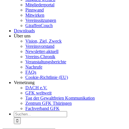
Mitgliederportal
Pinnwand
Mitwirken
Vereinssitzungen
GiraffenCouch
Downloads
Über uns
Vision, Ziel, Zweck
Vereinsvorstand
Newsletter-aktuell
Vereins-Chronik
Veranstaltungsberichte
Nachrufe
FAQs
Cookie-Richtlinie (EU)
Vernetzung
DACH e.V.
GFK weltweit
Tag der Gewaltfreien Kommunikation
Zentrum GFK Thüringen
Fachverband GFK
Suche
nach: