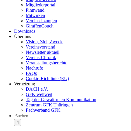
Mitgliederportal
Pinnwand
Mitwirken
Vereinssitzungen
GiraffenCouch
Downloads
Über uns
Vision, Ziel, Zweck
Vereinsvorstand
Newsletter-aktuell
Vereins-Chronik
Veranstaltungsberichte
Nachrufe
FAQs
Cookie-Richtlinie (EU)
Vernetzung
DACH e.V.
GFK weltweit
Tag der Gewaltfreien Kommunikation
Zentrum GFK Thüringen
Fachverband GFK
Suche
nach: