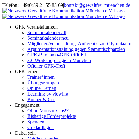
Zum
Telefon: +49(0)89 21 55 83 69
|
kontakt@gewaltfrei-muenchen.de
Inhalt
Einloggen
Infos
springen
Seminarkalender
zum
Seminarkalender
GFK Veranstaltungen
Seminarkalender alt
Seminarkalender neu
Mitglieder-Veranstaltung: Auf geht’s zur Olympiaalm
Argumentationstraining gegen Stammtischparolen
GFK-BarCamp-GFK trifft KI
32. Workshop-Tage in München
Offener GFK-Treff
GFK lernen
Trainer*innen
Übungsgruppen
Online-Lernen
Learning by viewing
Bücher & Co.
Engagement
Ohne Moos nix los!?
Bisherige Förderprojekte
Spenden
Geldauflagen
Dabei sein
Mitglied werden