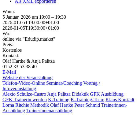
Als XML exportieren
Wann:
5 Januar, 2026 um 19:00 – 19:30
2026-01-05T19:00:00+01:00
2026-01-05T19:30:00+01:00
Wo:
online via "Edudip.market"
Preis:
Kostenlos
Kontakt:
Olaf Hartke & Anja Palitza
0152 33 53 38 40
E-Mail
Website der Veranstaltung
Telefon-Video-Online Seminar/Coaching
Vortrag /
Infoveranstaltung
Alexio Schulze-Castro
Anja Palitza
Didaktik
GFK Ausbildung
GFK Trainerin werden
K-Training
K-Training-Team
Klaus Karstädt
Lorna Ritchie
Methodik
Olaf Hartke
Peter Schmid
Trainerinnen-
Ausbildung
TrainerInnenausbildung