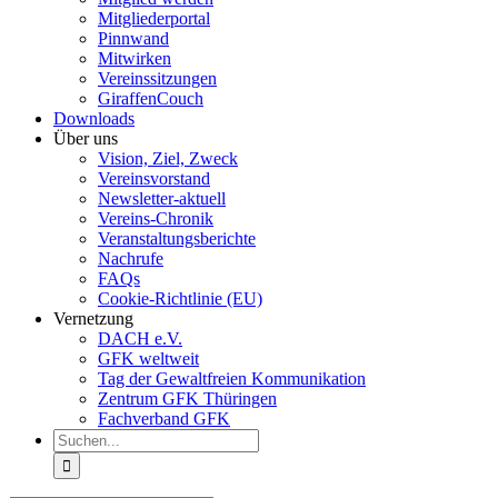
Mitgliederportal
Pinnwand
Mitwirken
Vereinssitzungen
GiraffenCouch
Downloads
Über uns
Vision, Ziel, Zweck
Vereinsvorstand
Newsletter-aktuell
Vereins-Chronik
Veranstaltungsberichte
Nachrufe
FAQs
Cookie-Richtlinie (EU)
Vernetzung
DACH e.V.
GFK weltweit
Tag der Gewaltfreien Kommunikation
Zentrum GFK Thüringen
Fachverband GFK
Suche
nach: