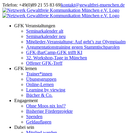
Zum
Telefon: +49(0)89 21 55 83 69
|
kontakt@gewaltfrei-muenchen.de
Inhalt
Einloggen
Infos
springen
Seminarkalender
zum
Seminarkalender
GFK Veranstaltungen
Seminarkalender alt
Seminarkalender neu
Mitglieder-Veranstaltung: Auf geht’s zur Olympiaalm
Argumentationstraining gegen Stammtischparolen
GFK-BarCamp-GFK trifft KI
32. Workshop-Tage in München
Offener GFK-Treff
GFK lernen
Trainer*innen
Übungsgruppen
Online-Lernen
Learning by viewing
Bücher & Co.
Engagement
Ohne Moos nix los!?
Bisherige Förderprojekte
Spenden
Geldauflagen
Dabei sein
Mitglied werden