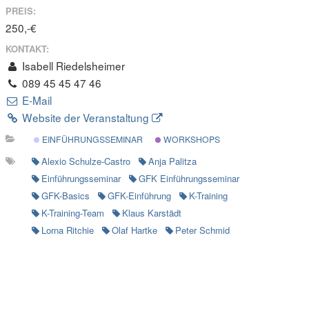
PREIS:
250,-€
KONTAKT:
Isabell Riedelsheimer
089 45 45 47 46
E-Mail
Website der Veranstaltung
EINFÜHRUNGSSEMINAR
WORKSHOPS
Alexio Schulze-Castro
Anja Palitza
Einführungsseminar
GFK Einführungsseminar
GFK-Basics
GFK-Einführung
K-Training
K-Training-Team
Klaus Karstädt
Lorna Ritchie
Olaf Hartke
Peter Schmid