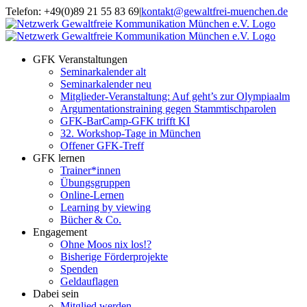
Zum
Telefon: +49(0)89 21 55 83 69
|
kontakt@gewaltfrei-muenchen.de
Inhalt
Einloggen
Infos
springen
Seminarkalender
zum
Seminarkalender
GFK Veranstaltungen
Seminarkalender alt
Seminarkalender neu
Mitglieder-Veranstaltung: Auf geht’s zur Olympiaalm
Argumentationstraining gegen Stammtischparolen
GFK-BarCamp-GFK trifft KI
32. Workshop-Tage in München
Offener GFK-Treff
GFK lernen
Trainer*innen
Übungsgruppen
Online-Lernen
Learning by viewing
Bücher & Co.
Engagement
Ohne Moos nix los!?
Bisherige Förderprojekte
Spenden
Geldauflagen
Dabei sein
Mitglied werden