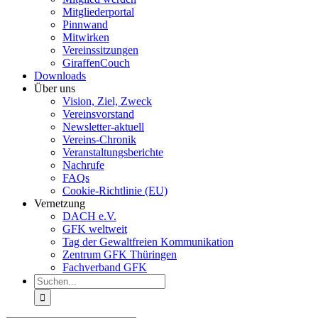
Mitgliederportal
Pinnwand
Mitwirken
Vereinssitzungen
GiraffenCouch
Downloads
Über uns
Vision, Ziel, Zweck
Vereinsvorstand
Newsletter-aktuell
Vereins-Chronik
Veranstaltungsberichte
Nachrufe
FAQs
Cookie-Richtlinie (EU)
Vernetzung
DACH e.V.
GFK weltweit
Tag der Gewaltfreien Kommunikation
Zentrum GFK Thüringen
Fachverband GFK
Suche
nach: