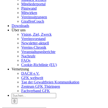
Mitgliederportal
Pinnwand
Mitwirken
Vereinssitzungen
GiraffenCouch
Downloads
Über uns
Vision, Ziel, Zweck
Vereinsvorstand
Newsletter-aktuell
Vereins-Chronik
Veranstaltungsberichte
Nachrufe
FAQs
Cookie-Richtlinie (EU)
Vernetzung
DACH e.V.
GFK weltweit
Tag der Gewaltfreien Kommunikation
Zentrum GFK Thüringen
Fachverband GFK
Suche
nach: