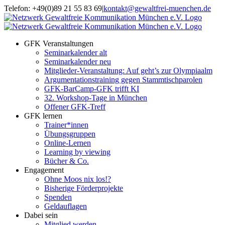
Zum
Telefon: +49(0)89 21 55 83 69
|
kontakt@gewaltfrei-muenchen.de
Inhalt
Einloggen
Infos
springen
Seminarkalender
zum
Seminarkalender
GFK Veranstaltungen
Seminarkalender alt
Seminarkalender neu
Mitglieder-Veranstaltung: Auf geht’s zur Olympiaalm
Argumentationstraining gegen Stammtischparolen
GFK-BarCamp-GFK trifft KI
32. Workshop-Tage in München
Offener GFK-Treff
GFK lernen
Trainer*innen
Übungsgruppen
Online-Lernen
Learning by viewing
Bücher & Co.
Engagement
Ohne Moos nix los!?
Bisherige Förderprojekte
Spenden
Geldauflagen
Dabei sein
Mitglied werden