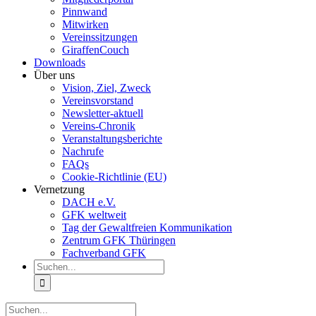
Pinnwand
Mitwirken
Vereinssitzungen
GiraffenCouch
Downloads
Über uns
Vision, Ziel, Zweck
Vereinsvorstand
Newsletter-aktuell
Vereins-Chronik
Veranstaltungsberichte
Nachrufe
FAQs
Cookie-Richtlinie (EU)
Vernetzung
DACH e.V.
GFK weltweit
Tag der Gewaltfreien Kommunikation
Zentrum GFK Thüringen
Fachverband GFK
Suche
nach:
Suche