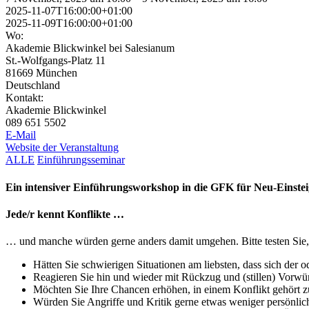
2025-11-07T16:00:00+01:00
2025-11-09T16:00:00+01:00
Wo:
Akademie Blickwinkel bei Salesianum
St.-Wolfgangs-Platz 11
81669 München
Deutschland
Kontakt:
Akademie Blickwinkel
089 651 5502
E-Mail
Website der Veranstaltung
ALLE
Einführungsseminar
Ein intensiver Einführungsworkshop in die GFK für Neu-Einste
Jede/r kennt Konflikte …
… und manche würden gerne anders damit umgehen. Bitte tes­ten Sie, o
Hätten Sie schwierigen Situatio­nen am liebsten, dass sich der 
Reagieren Sie hin und wieder mit Rückzug und (stillen) Vorwür
Möchten Sie Ihre Chancen erhöhen, in einem Konflikt gehört 
Würden Sie Angriffe und Kritik gerne etwas weniger persön­li