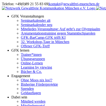
Zum
Telefon: +49(0)89 21 55 83 69
|
kontakt@gewaltfrei-muenchen.de
Inhalt
Einloggen
Infos
springen
Seminarkalender
zum
GFK Veranstaltungen
Seminarkalender
Seminarkalender alt
Seminarkalender neu
Mitglieder-Veranstaltung: Auf geht’s zur Olympiaalm
Argumentationstraining gegen Stammtischparolen
GFK-BarCamp-GFK trifft KI
32. Workshop-Tage in München
Offener GFK-Treff
GFK lernen
Trainer*innen
Übungsgruppen
Online-Lernen
Learning by viewing
Bücher & Co.
Engagement
Ohne Moos nix los!?
Bisherige Förderprojekte
Spenden
Geldauflagen
Dabei sein
Mitglied werden
Mitgliederportal