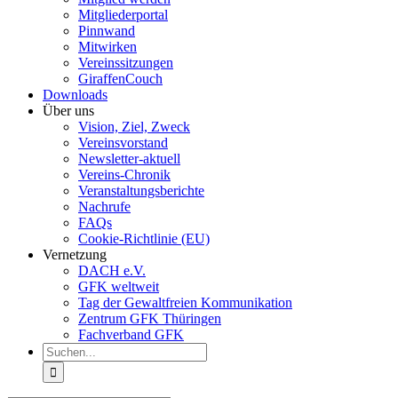
Mitgliederportal
Pinnwand
Mitwirken
Vereinssitzungen
GiraffenCouch
Downloads
Über uns
Vision, Ziel, Zweck
Vereinsvorstand
Newsletter-aktuell
Vereins-Chronik
Veranstaltungsberichte
Nachrufe
FAQs
Cookie-Richtlinie (EU)
Vernetzung
DACH e.V.
GFK weltweit
Tag der Gewaltfreien Kommunikation
Zentrum GFK Thüringen
Fachverband GFK
Suche
nach: