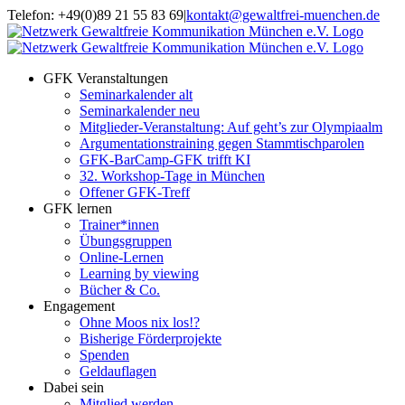
Zum
Telefon: +49(0)89 21 55 83 69
|
kontakt@gewaltfrei-muenchen.de
Inhalt
Einloggen
Infos
springen
Seminarkalender
zum
Seminarkalender
GFK Veranstaltungen
Seminarkalender alt
Seminarkalender neu
Mitglieder-Veranstaltung: Auf geht’s zur Olympiaalm
Argumentationstraining gegen Stammtischparolen
GFK-BarCamp-GFK trifft KI
32. Workshop-Tage in München
Offener GFK-Treff
GFK lernen
Trainer*innen
Übungsgruppen
Online-Lernen
Learning by viewing
Bücher & Co.
Engagement
Ohne Moos nix los!?
Bisherige Förderprojekte
Spenden
Geldauflagen
Dabei sein
Mitglied werden