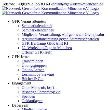
Zum
Telefon: +49(0)89 21 55 83 69
|
kontakt@gewaltfrei-muenchen.de
Inhalt
Einloggen
Infos
springen
Seminarkalender
zum
Seminarkalender
GFK Veranstaltungen
Seminarkalender alt
Seminarkalender neu
Mitglieder-Veranstaltung: Auf geht’s zur Olympiaalm
Argumentationstraining gegen Stammtischparolen
GFK-BarCamp-GFK trifft KI
32. Workshop-Tage in München
Offener GFK-Treff
GFK lernen
Trainer*innen
Übungsgruppen
Online-Lernen
Learning by viewing
Bücher & Co.
Engagement
Ohne Moos nix los!?
Bisherige Förderprojekte
Spenden
Geldauflagen
Dabei sein
Mitglied werden