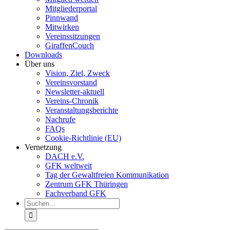
Mitgliederportal
Pinnwand
Mitwirken
Vereinssitzungen
GiraffenCouch
Downloads
Über uns
Vision, Ziel, Zweck
Vereinsvorstand
Newsletter-aktuell
Vereins-Chronik
Veranstaltungsberichte
Nachrufe
FAQs
Cookie-Richtlinie (EU)
Vernetzung
DACH e.V.
GFK weltweit
Tag der Gewaltfreien Kommunikation
Zentrum GFK Thüringen
Fachverband GFK
Suche
nach: