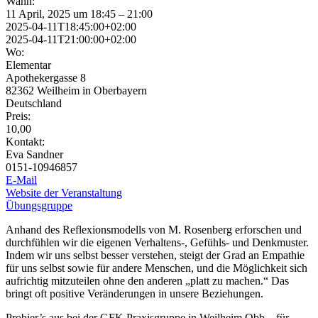
Wann:
11 April, 2025 um 18:45 – 21:00
2025-04-11T18:45:00+02:00
2025-04-11T21:00:00+02:00
Wo:
Elementar
Apothekergasse 8
82362 Weilheim in Oberbayern
Deutschland
Preis:
10,00
Kontakt:
Eva Sandner
0151-10946857
E-Mail
Website der Veranstaltung
Übungsgruppe
Anhand des Reflexionsmodells von M. Rosenberg erforschen und
durchfühlen wir die eigenen Verhaltens-, Gefühls- und Denkmuster.
Indem wir uns selbst besser verstehen, steigt der Grad an Empathie
für uns selbst sowie für andere Menschen, und die Möglichkeit sich
aufrichtig mitzuteilen ohne den anderen „platt zu machen.“ Das
bringt oft positive Veränderungen in unsere Beziehungen.
Probier’s aus bei der GFK Praxisgruppe in Weilheim Obb – für