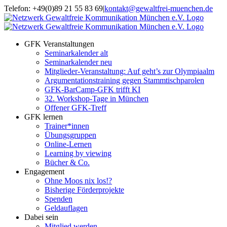
Zum
Telefon: +49(0)89 21 55 83 69
|
kontakt@gewaltfrei-muenchen.de
Inhalt
Einloggen
Infos
springen
Seminarkalender
zum
Seminarkalender
GFK Veranstaltungen
Seminarkalender alt
Seminarkalender neu
Mitglieder-Veranstaltung: Auf geht’s zur Olympiaalm
Argumentationstraining gegen Stammtischparolen
GFK-BarCamp-GFK trifft KI
32. Workshop-Tage in München
Offener GFK-Treff
GFK lernen
Trainer*innen
Übungsgruppen
Online-Lernen
Learning by viewing
Bücher & Co.
Engagement
Ohne Moos nix los!?
Bisherige Förderprojekte
Spenden
Geldauflagen
Dabei sein
Mitglied werden