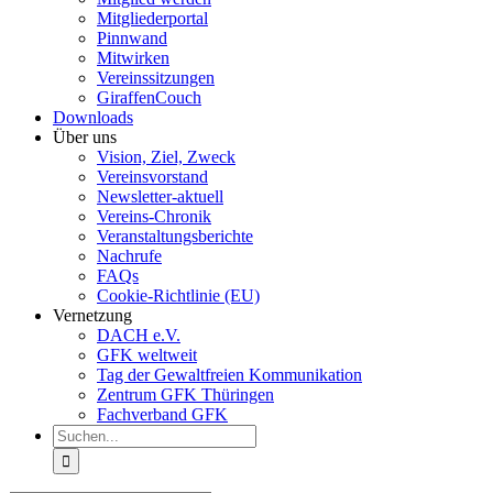
Mitgliederportal
Pinnwand
Mitwirken
Vereinssitzungen
GiraffenCouch
Downloads
Über uns
Vision, Ziel, Zweck
Vereinsvorstand
Newsletter-aktuell
Vereins-Chronik
Veranstaltungsberichte
Nachrufe
FAQs
Cookie-Richtlinie (EU)
Vernetzung
DACH e.V.
GFK weltweit
Tag der Gewaltfreien Kommunikation
Zentrum GFK Thüringen
Fachverband GFK
Suche
nach: