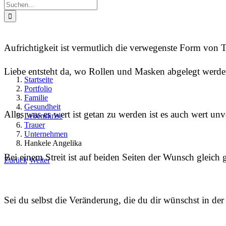
Suche
nach:
Aufrichtigkeit ist vermutlich die verwegenste Form von
Liebe entsteht da, wo Rollen und Masken abgelegt werde
Startseite
Portfolio
Familie
Gesundheit
Alles was es wert ist getan zu werden ist es auch wert 
Lebenskrise
Trauer
Unternehmen
Hankele Angelika
Bei einem Streit ist auf beiden Seiten der Wunsch gleic
Zurück
Weiter
Sei du selbst die Veränderung, die du dir wünschst in d