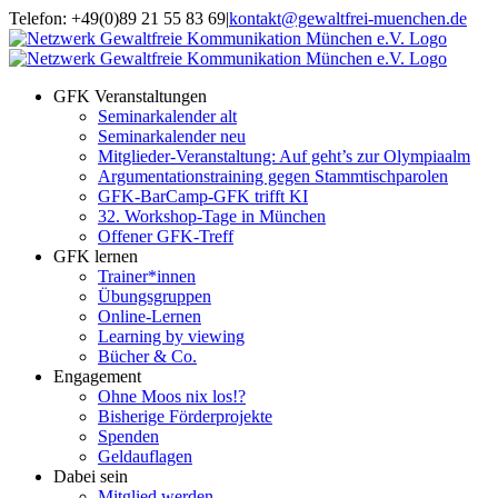
Zum
Telefon: +49(0)89 21 55 83 69
|
kontakt@gewaltfrei-muenchen.de
Inhalt
Einloggen
Infos
springen
Seminarkalender
zum
Seminarkalender
GFK Veranstaltungen
Seminarkalender alt
Seminarkalender neu
Mitglieder-Veranstaltung: Auf geht’s zur Olympiaalm
Argumentationstraining gegen Stammtischparolen
GFK-BarCamp-GFK trifft KI
32. Workshop-Tage in München
Offener GFK-Treff
GFK lernen
Trainer*innen
Übungsgruppen
Online-Lernen
Learning by viewing
Bücher & Co.
Engagement
Ohne Moos nix los!?
Bisherige Förderprojekte
Spenden
Geldauflagen
Dabei sein
Mitglied werden