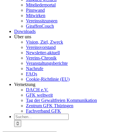
Mitgliederportal
Pinnwand
Mitwirken
Vereinssitzungen
GiraffenCouch
Downloads
Über uns
Vision, Ziel, Zweck
Vereinsvorstand
Newsletter-aktuell
Vereins-Chronik
Veranstaltungsberichte
Nachrufe
FAQs
Cookie-Richtlinie (EU)
Vernetzung
DACH e.V.
GFK weltweit
Tag der Gewaltfreien Kommunikation
Zentrum GFK Thüringen
Fachverband GFK
Suche
nach: