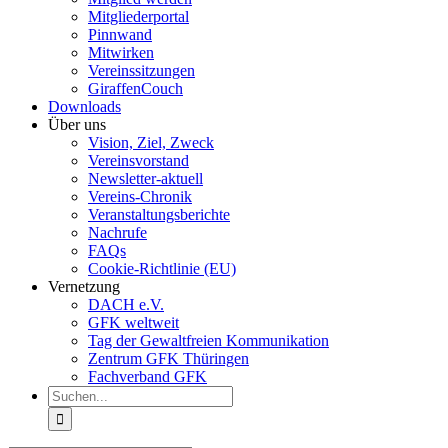
Mitgliederportal
Pinnwand
Mitwirken
Vereinssitzungen
GiraffenCouch
Downloads
Über uns
Vision, Ziel, Zweck
Vereinsvorstand
Newsletter-aktuell
Vereins-Chronik
Veranstaltungsberichte
Nachrufe
FAQs
Cookie-Richtlinie (EU)
Vernetzung
DACH e.V.
GFK weltweit
Tag der Gewaltfreien Kommunikation
Zentrum GFK Thüringen
Fachverband GFK
Suche
nach: