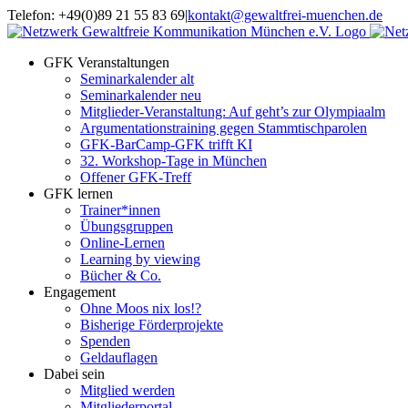
Zum
Telefon: +49(0)89 21 55 83 69
|
kontakt@gewaltfrei-muenchen.de
Inhalt
Einloggen
Infos
springen
Seminarkalender
zum
GFK Veranstaltungen
Seminarkalender
Seminarkalender alt
Seminarkalender neu
Mitglieder-Veranstaltung: Auf geht’s zur Olympiaalm
Argumentationstraining gegen Stammtischparolen
GFK-BarCamp-GFK trifft KI
32. Workshop-Tage in München
Offener GFK-Treff
GFK lernen
Trainer*innen
Übungsgruppen
Online-Lernen
Learning by viewing
Bücher & Co.
Engagement
Ohne Moos nix los!?
Bisherige Förderprojekte
Spenden
Geldauflagen
Dabei sein
Mitglied werden
Mitgliederportal