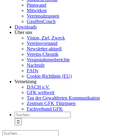
Pinnwand
Mitwirken
Vereinssitzungen
GiraffenCouch
Downloads
Über uns
Vision, Ziel, Zweck
Vereinsvorstand
Newsletter-aktuell
Vereins-Chronik
Veranstaltungsberichte
Nachrufe
FAQs
Cookie-Richtlinie (EU)
Vernetzung
DACH e.V.
GFK weltweit
Tag der Gewaltfreien Kommunikation
Zentrum GFK Thüringen
Fachverband GFK
Suche
nach:
Suche