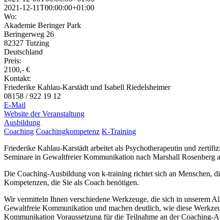
2021-12-11T00:00:00+01:00
Wo:
Akademie Beringer Park
Beringerweg 26
82327 Tutzing
Deutschland
Preis:
2100,- €
Kontakt:
Friederike Kahlau-Karstädt und Isabell Riedelsheimer
08158 / 922 19 12
E-Mail
Website der Veranstaltung
Ausbildung
Coaching
Coachingkompetenz
K-Training
Friederike Kahlau-Karstädt arbeitet als Psychotherapeutin und zerti
Seminare in Gewaltfreier Kommunikation nach Marshall Rosenberg a
Die Coaching-Ausbildung von k-training richtet sich an Menschen, di
Kompetenzen, die Sie als Coach benötigen.
Wir vermitteln Ihnen verschiedene Werkzeuge, die sich in unserem All
Gewaltfreie Kommunikation und machen deutlich, wie diese Werkzeug
Kommunikation Voraussetzung für die Teilnahme an der Coaching-A