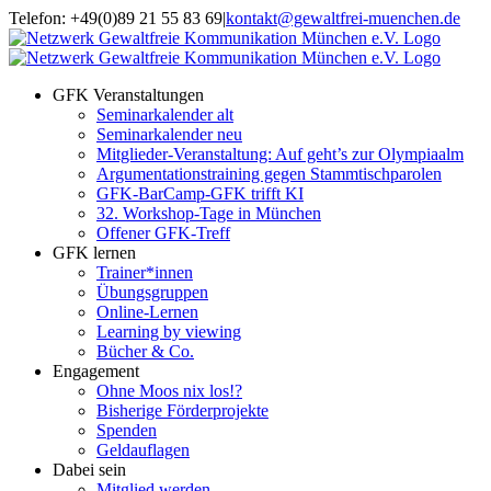
Zum
Telefon: +49(0)89 21 55 83 69
|
kontakt@gewaltfrei-muenchen.de
Inhalt
Einloggen
Infos
springen
Seminarkalender
zum
Seminarkalender
GFK Veranstaltungen
Seminarkalender alt
Seminarkalender neu
Mitglieder-Veranstaltung: Auf geht’s zur Olympiaalm
Argumentationstraining gegen Stammtischparolen
GFK-BarCamp-GFK trifft KI
32. Workshop-Tage in München
Offener GFK-Treff
GFK lernen
Trainer*innen
Übungsgruppen
Online-Lernen
Learning by viewing
Bücher & Co.
Engagement
Ohne Moos nix los!?
Bisherige Förderprojekte
Spenden
Geldauflagen
Dabei sein
Mitglied werden