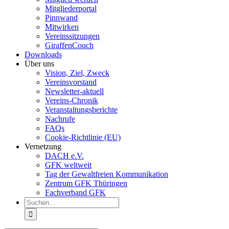
Mitgliederportal
Pinnwand
Mitwirken
Vereinssitzungen
GiraffenCouch
Downloads
Über uns
Vision, Ziel, Zweck
Vereinsvorstand
Newsletter-aktuell
Vereins-Chronik
Veranstaltungsberichte
Nachrufe
FAQs
Cookie-Richtlinie (EU)
Vernetzung
DACH e.V.
GFK weltweit
Tag der Gewaltfreien Kommunikation
Zentrum GFK Thüringen
Fachverband GFK
Suche
nach: