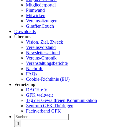
Mitgliederportal
Pinnwand
Mitwirken
Vereinssitzungen
GiraffenCouch
Downloads
Über uns
Vision, Ziel, Zweck
Vereinsvorstand
Newsletter-aktuell
Vereins-Chronik
Veranstaltungsberichte
Nachrufe
FAQs
Cookie-Richtlinie (EU)
Vernetzung
DACH e.V.
GFK weltweit
Tag der Gewaltfreien Kommunikation
Zentrum GFK Thüringen
Fachverband GFK
Suche
nach: