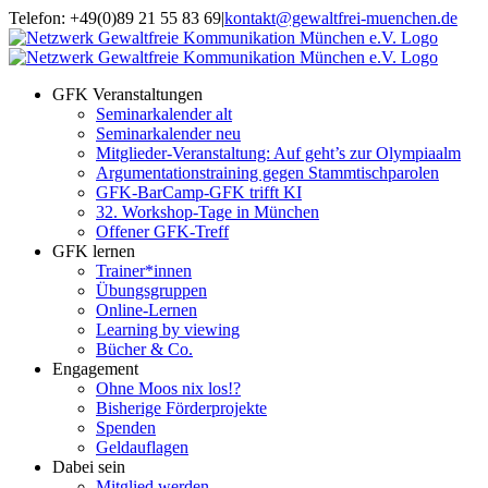
Zum
Telefon: +49(0)89 21 55 83 69
|
kontakt@gewaltfrei-muenchen.de
Inhalt
Einloggen
Infos
springen
Seminarkalender
zum
Seminarkalender
GFK Veranstaltungen
Seminarkalender alt
Seminarkalender neu
Mitglieder-Veranstaltung: Auf geht’s zur Olympiaalm
Argumentationstraining gegen Stammtischparolen
GFK-BarCamp-GFK trifft KI
32. Workshop-Tage in München
Offener GFK-Treff
GFK lernen
Trainer*innen
Übungsgruppen
Online-Lernen
Learning by viewing
Bücher & Co.
Engagement
Ohne Moos nix los!?
Bisherige Förderprojekte
Spenden
Geldauflagen
Dabei sein
Mitglied werden