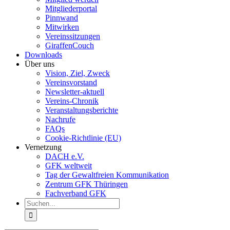
Mitgliederportal
Pinnwand
Mitwirken
Vereinssitzungen
GiraffenCouch
Downloads
Über uns
Vision, Ziel, Zweck
Vereinsvorstand
Newsletter-aktuell
Vereins-Chronik
Veranstaltungsberichte
Nachrufe
FAQs
Cookie-Richtlinie (EU)
Vernetzung
DACH e.V.
GFK weltweit
Tag der Gewaltfreien Kommunikation
Zentrum GFK Thüringen
Fachverband GFK
Suche
nach: