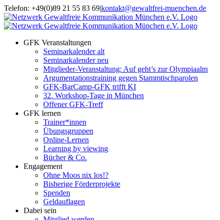
Zum
Telefon: +49(0)89 21 55 83 69
|
kontakt@gewaltfrei-muenchen.de
Inhalt
Einloggen
Infos
springen
Seminarkalender
zum
Seminarkalender
GFK Veranstaltungen
Seminarkalender alt
Seminarkalender neu
Mitglieder-Veranstaltung: Auf geht’s zur Olympiaalm
Argumentationstraining gegen Stammtischparolen
GFK-BarCamp-GFK trifft KI
32. Workshop-Tage in München
Offener GFK-Treff
GFK lernen
Trainer*innen
Übungsgruppen
Online-Lernen
Learning by viewing
Bücher & Co.
Engagement
Ohne Moos nix los!?
Bisherige Förderprojekte
Spenden
Geldauflagen
Dabei sein
Mitglied werden