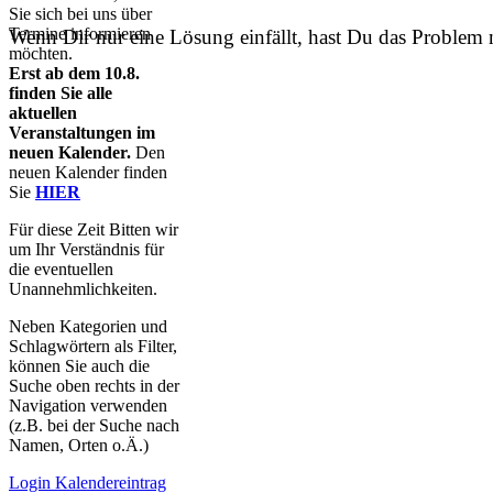
Sie sich bei uns über
Termine informieren
Wenn Dir nur eine Lösung einfällt, hast Du das Problem n
möchten.
Erst ab dem 10.8.
finden Sie alle
aktuellen
Veranstaltungen im
neuen Kalender.
Den
neuen Kalender finden
Sie
HIER
Für diese Zeit Bitten wir
um Ihr Verständnis für
die eventuellen
Unannehmlichkeiten.
Neben Kategorien und
Schlagwörtern als Filter,
können Sie auch die
Suche oben rechts in der
Navigation verwenden
(z.B. bei der Suche nach
Namen, Orten o.Ä.)
Login Kalendereintrag