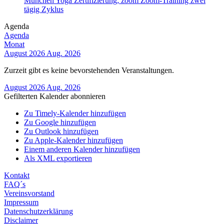
München
Yoga
Zertifizierung;
zoom
Zoom-Training
zwei
tägig
Zyklus
Agenda
Agenda
Monat
August 2026
Aug. 2026
Zurzeit gibt es keine bevorstehenden Veranstaltungen.
August 2026
Aug. 2026
Gefilterten Kalender abonnieren
Zu Timely-Kalender hinzufügen
Zu Google hinzufügen
Zu Outlook hinzufügen
Zu Apple-Kalender hinzufügen
Einem anderen Kalender hinzufügen
Als XML exportieren
Kontakt
FAQ´s
Vereinsvorstand
Impressum
Datenschutzerklärung
Disclaimer