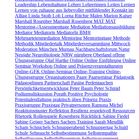
Leadership
Lebenshaltung
Lehrer
Lehrerinnen
Leiten
Lernen
Lernen von zuhause aus
liebevoller mitfühlender Kontakt im
Alltag
Linda Stoib
Lob
Lorna Ritchie
Malen
Marion Kaiser
Marshall Rosenber
Marshall Rosenberg
MAT
MAT
Mentoring-/Assessmenttage
Mediation
Mediationsausbildung
Mediator
Mediatorin
MediatorIn BM®
Mehrparteienmediation
Mentoring
Mentoringtage
Methode
Methodik
Mitgliedertalk
Mitgliederversammlung
Mittwoch
Moderation
München
Murnau
Nachbarschaftsforum
Natur
Neujahr
Neurobiologie
NRW
nürnberg
Oberland
offene
Übungsgruppe
Olaf Hartke
Online
Online Einführung
Online
Seminar Workshop
Online und Präsenzveranstaltungen
Online-GFK
Online-Seminar
Online-Training
Online-
Übungsgruppe
Organisationen
Paare
Paarseminar
Pädagogik
PädagogInnen
Partnerschaft
Pasing
Perlentauchen
Persönlichkeitsentwicklung
Peter Baum
Peter Schmid
Podiumsdiskussion
Porath
Positive Psychologie
Potentialentfaltung
praktisch üben
Präsenz
Praxis
Praxisgruppe
Praxistag
Privatpersonen
Ramona Michel
Reaktionsmuster
Reflektion
Resilienz
respektvoll
Ressourcen
Rhetorik
Rollenspiele
Rosenberg
Rückblick
Sabine Fiedel
Sabine Geiger
Sachers
Sachers Training
Sarah Mendlik
Scham
Schnichels
Schnupperabend
Schnuppertag
Schuld
Schule
Sehnsucht
Selbstbestimmung
Selbstempathie
Selbstfürsorge
Selbsthilfezentrum
Selbstmanagement