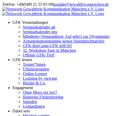
Zum
Telefon: +49(0)89 21 55 83 69
|
kontakt@gewaltfrei-muenchen.de
Inhalt
Einloggen
Infos
springen
Seminarkalender
zum
Seminarkalender
GFK Veranstaltungen
Seminarkalender alt
Seminarkalender neu
Mitglieder-Veranstaltung: Auf geht’s zur Olympiaalm
Argumentationstraining gegen Stammtischparolen
GFK-BarCamp-GFK trifft KI
32. Workshop-Tage in München
Offener GFK-Treff
GFK lernen
Trainer*innen
Übungsgruppen
Online-Lernen
Learning by viewing
Bücher & Co.
Engagement
Ohne Moos nix los!?
Bisherige Förderprojekte
Spenden
Geldauflagen
Dabei sein
Mitglied werden