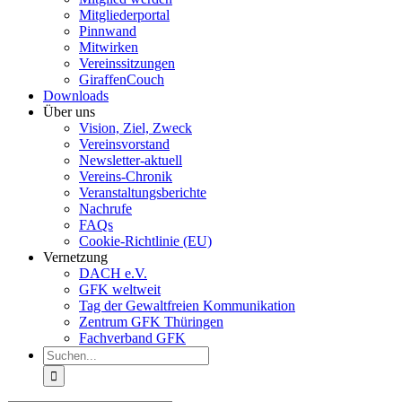
Mitgliederportal
Pinnwand
Mitwirken
Vereinssitzungen
GiraffenCouch
Downloads
Über uns
Vision, Ziel, Zweck
Vereinsvorstand
Newsletter-aktuell
Vereins-Chronik
Veranstaltungsberichte
Nachrufe
FAQs
Cookie-Richtlinie (EU)
Vernetzung
DACH e.V.
GFK weltweit
Tag der Gewaltfreien Kommunikation
Zentrum GFK Thüringen
Fachverband GFK
Suche
nach: