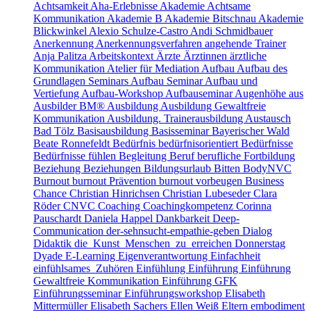
Achtsamkeit
Aha-Erlebnisse
Akademie Achtsame
Kommunikation
Akademie B
Akademie Bitschnau
Akademie
Blickwinkel
Alexio Schulze-Castro
Andi Schmidbauer
Anerkennung
Anerkennungsverfahren
angehende Trainer
Anja Palitza
Arbeitskontext
Ärzte
Ärztinnen
ärztliche
Kommunikation
Atelier für Mediation
Aufbau
Aufbau des
Grundlagen Seminars
Aufbau Seminar
Aufbau und
Vertiefung
Aufbau-Workshop
Aufbauseminar
Augenhöhe
aus
Ausbilder BM®
Ausbildung
Ausbildung Gewaltfreie
Kommunikation
Ausbildung. Trainerausbildung
Austausch
Bad Tölz
Basisausbildung
Basisseminar
Bayerischer Wald
Beate Ronnefeldt
Bedürfnis
bedürfnisorientiert
Bedürfnisse
Bedürfnisse fühlen
Begleitung
Beruf
berufliche Fortbildung
Beziehung
Beziehungen
Bildungsurlaub
Bitten
BodyNVC
Burnout
burnout Prävention
burnout vorbeugen
Business
Chance
Christian Hinrichsen
Christian Lubeseder
Clara
Röder
CNVC
Coaching
Coachingkompetenz
Corinna
Pauschardt
Daniela Happel
Dankbarkeit
Deep-
Communication
der-sehnsucht-empathie-geben
Dialog
Didaktik
die_Kunst_Menschen_zu_erreichen
Donnerstag
Dyade
E-Learning
Eigenverantwortung
Einfachheit
einfühlsames_Zuhören
Einfühlung
Einführung
Einführung
Gewaltfreie Kommunikation
Einführung GFK
Einführungsseminar
Einführungsworkshop
Elisabeth
Mittermüller
Elisabeth Sachers
Ellen Weiß
Eltern
embodiment