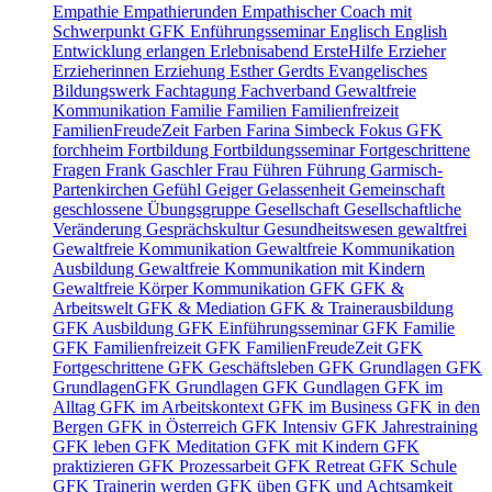
Empathie
Empathierunden
Empathischer Coach mit
Schwerpunkt GFK
Enführungsseminar
Englisch
English
Entwicklung
erlangen
Erlebnisabend
ErsteHilfe
Erzieher
Erzieherinnen
Erziehung
Esther Gerdts
Evangelisches
Bildungswerk
Fachtagung
Fachverband Gewaltfreie
Kommunikation
Familie
Familien
Familienfreizeit
FamilienFreudeZeit
Farben
Farina Simbeck
Fokus GFK
forchheim
Fortbildung
Fortbildungsseminar
Fortgeschrittene
Fragen
Frank Gaschler
Frau
Führen
Führung
Garmisch-
Partenkirchen
Gefühl
Geiger
Gelassenheit
Gemeinschaft
geschlossene Übungsgruppe
Gesellschaft
Gesellschaftliche
Veränderung
Gesprächskultur
Gesundheitswesen
gewaltfrei
Gewaltfreie Kommunikation
Gewaltfreie Kommunikation
Ausbildung
Gewaltfreie Kommunikation mit Kindern
Gewaltfreie Körper Kommunikation
GFK
GFK &
Arbeitswelt
GFK & Mediation
GFK & Trainerausbildung
GFK Ausbildung
GFK Einführungsseminar
GFK Familie
GFK Familienfreizeit
GFK FamilienFreudeZeit
GFK
Fortgeschrittene
GFK Geschäftsleben
GFK Grundlagen
GFK
GrundlagenGFK Grundlagen
GFK Gundlagen
GFK im
Alltag
GFK im Arbeitskontext
GFK im Business
GFK in den
Bergen
GFK in Österreich
GFK Intensiv
GFK Jahrestraining
GFK leben
GFK Meditation
GFK mit Kindern
GFK
praktizieren
GFK Prozessarbeit
GFK Retreat
GFK Schule
GFK Trainerin werden
GFK üben
GFK und Achtsamkeit