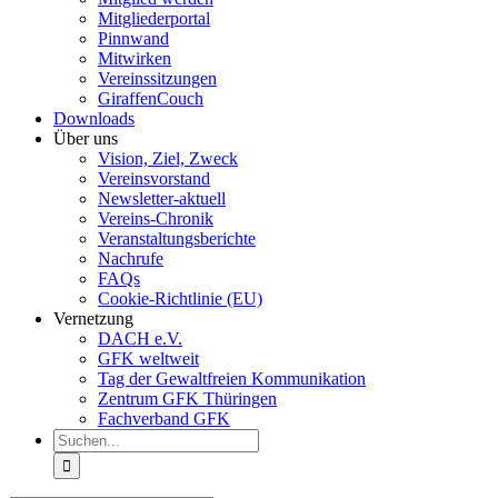
Mitgliederportal
Pinnwand
Mitwirken
Vereinssitzungen
GiraffenCouch
Downloads
Über uns
Vision, Ziel, Zweck
Vereinsvorstand
Newsletter-aktuell
Vereins-Chronik
Veranstaltungsberichte
Nachrufe
FAQs
Cookie-Richtlinie (EU)
Vernetzung
DACH e.V.
GFK weltweit
Tag der Gewaltfreien Kommunikation
Zentrum GFK Thüringen
Fachverband GFK
Suche
nach: