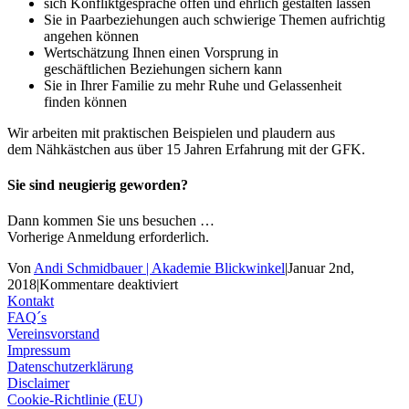
sich Konfliktgespräche offen und ehrlich gestalten lassen
Sie in Paarbeziehungen auch schwierige Themen aufrichtig
angehen können
Wertschätzung Ihnen einen Vorsprung in
geschäftlichen Beziehungen sichern kann
Sie in Ihrer Familie zu mehr Ruhe und Gelassenheit
finden können
Wir arbeiten mit praktischen Beispielen und plaudern aus
dem Nähkästchen aus über 15 Jahren Erfahrung mit der GFK.
Sie sind neugierig geworden?
Dann kommen Sie uns besuchen …
Vorherige Anmeldung erforderlich.
Von
Andi Schmidbauer | Akademie Blickwinkel
|
Januar 2nd,
für
2018
|
Kommentare deaktiviert
GFK-
Kontakt
Schnupperabend
FAQ´s
Vereinsvorstand
Impressum
Datenschutzerklärung
Disclaimer
Cookie-Richtlinie (EU)