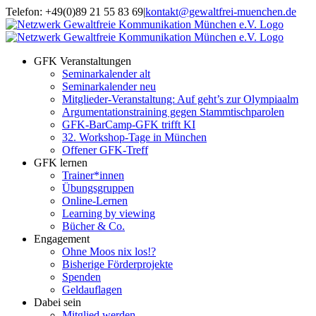
Zum
Telefon: +49(0)89 21 55 83 69
|
kontakt@gewaltfrei-muenchen.de
Inhalt
Einloggen
Infos
springen
Seminarkalender
zum
Seminarkalender
GFK Veranstaltungen
Seminarkalender alt
Seminarkalender neu
Mitglieder-Veranstaltung: Auf geht’s zur Olympiaalm
Argumentationstraining gegen Stammtischparolen
GFK-BarCamp-GFK trifft KI
32. Workshop-Tage in München
Offener GFK-Treff
GFK lernen
Trainer*innen
Übungsgruppen
Online-Lernen
Learning by viewing
Bücher & Co.
Engagement
Ohne Moos nix los!?
Bisherige Förderprojekte
Spenden
Geldauflagen
Dabei sein
Mitglied werden