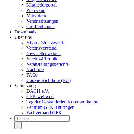
Mitgliederportal
Pinnwand
Mitwirken
Vereinssitzungen
GiraffenCouch
Downloads
Über uns
Vision, Ziel, Zweck
Vereinsvorstand
Newsletter-aktuell
Vereins-Chronik
Veranstaltungsberichte
Nachrufe
FAQs
Cookie-Richtlinie (EU)
Vernetzung
DACH e.V.
GFK weltweit
Tag der Gewaltfreien Kommunikation
Zentrum GFK Thüringen
Fachverband GFK
Suche
nach: