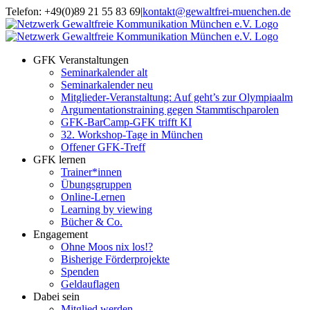
Zum
Telefon: +49(0)89 21 55 83 69
|
kontakt@gewaltfrei-muenchen.de
Inhalt
Einloggen
Infos
springen
Seminarkalender
zum
Seminarkalender
GFK Veranstaltungen
Seminarkalender alt
Seminarkalender neu
Mitglieder-Veranstaltung: Auf geht’s zur Olympiaalm
Argumentationstraining gegen Stammtischparolen
GFK-BarCamp-GFK trifft KI
32. Workshop-Tage in München
Offener GFK-Treff
GFK lernen
Trainer*innen
Übungsgruppen
Online-Lernen
Learning by viewing
Bücher & Co.
Engagement
Ohne Moos nix los!?
Bisherige Förderprojekte
Spenden
Geldauflagen
Dabei sein
Mitglied werden