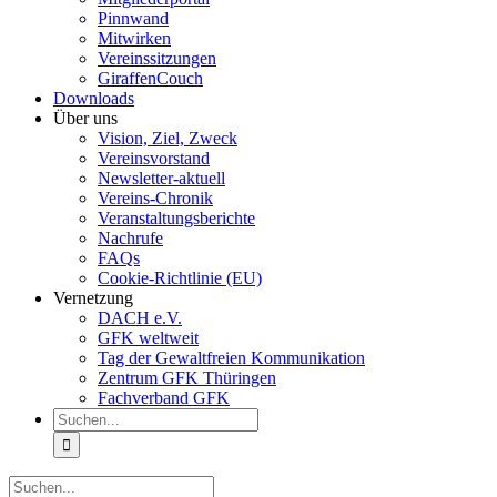
Pinnwand
Mitwirken
Vereinssitzungen
GiraffenCouch
Downloads
Über uns
Vision, Ziel, Zweck
Vereinsvorstand
Newsletter-aktuell
Vereins-Chronik
Veranstaltungsberichte
Nachrufe
FAQs
Cookie-Richtlinie (EU)
Vernetzung
DACH e.V.
GFK weltweit
Tag der Gewaltfreien Kommunikation
Zentrum GFK Thüringen
Fachverband GFK
Suche
nach:
Suche