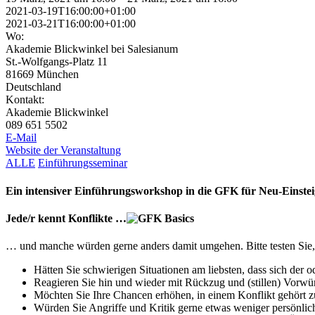
2021-03-19T16:00:00+01:00
2021-03-21T16:00:00+01:00
Wo:
Akademie Blickwinkel bei Salesianum
St.-Wolfgangs-Platz 11
81669 München
Deutschland
Kontakt:
Akademie Blickwinkel
089 651 5502
E-Mail
Website der Veranstaltung
ALLE
Einführungsseminar
Ein intensiver Einführungsworkshop in die GFK für Neu-Einste
Jede/r kennt Konflikte …
… und manche würden gerne anders damit umgehen. Bitte tes­ten Sie, o
Hätten Sie schwierigen Situatio­nen am liebsten, dass sich der 
Reagieren Sie hin und wieder mit Rückzug und (stillen) Vorwür
Möchten Sie Ihre Chancen erhöhen, in einem Konflikt gehört 
Würden Sie Angriffe und Kritik gerne etwas weniger persön­li