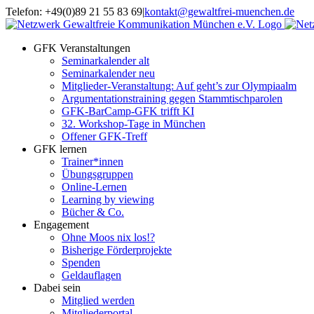
Zum
Telefon: +49(0)89 21 55 83 69
|
kontakt@gewaltfrei-muenchen.de
Inhalt
Einloggen
Infos
springen
Seminarkalender
zum
GFK Veranstaltungen
Seminarkalender
Seminarkalender alt
Seminarkalender neu
Mitglieder-Veranstaltung: Auf geht’s zur Olympiaalm
Argumentationstraining gegen Stammtischparolen
GFK-BarCamp-GFK trifft KI
32. Workshop-Tage in München
Offener GFK-Treff
GFK lernen
Trainer*innen
Übungsgruppen
Online-Lernen
Learning by viewing
Bücher & Co.
Engagement
Ohne Moos nix los!?
Bisherige Förderprojekte
Spenden
Geldauflagen
Dabei sein
Mitglied werden
Mitgliederportal