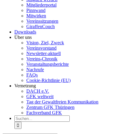
Mitgliederportal
Pinnwand
Mitwirken
Vereinssitzungen
GiraffenCouch
Downloads
Über uns
Vision, Ziel, Zweck
Vereinsvorstand
Newsletter-aktuell
Vereins-Chronik
Veranstaltungsberichte
Nachrufe
FAQs
Cookie-Richtlinie (EU)
Vernetzung
DACH e.V.
GFK weltweit
Tag der Gewaltfreien Kommunikation
Zentrum GFK Thüringen
Fachverband GFK
Suche
nach: