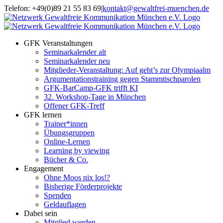
Zum
Telefon: +49(0)89 21 55 83 69
|
kontakt@gewaltfrei-muenchen.de
Inhalt
Einloggen
Infos
springen
Seminarkalender
zum
Seminarkalender
GFK Veranstaltungen
Seminarkalender alt
Seminarkalender neu
Mitglieder-Veranstaltung: Auf geht’s zur Olympiaalm
Argumentationstraining gegen Stammtischparolen
GFK-BarCamp-GFK trifft KI
32. Workshop-Tage in München
Offener GFK-Treff
GFK lernen
Trainer*innen
Übungsgruppen
Online-Lernen
Learning by viewing
Bücher & Co.
Engagement
Ohne Moos nix los!?
Bisherige Förderprojekte
Spenden
Geldauflagen
Dabei sein
Mitglied werden