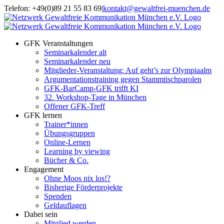
Zum
Telefon: +49(0)89 21 55 83 69
|
kontakt@gewaltfrei-muenchen.de
Inhalt
Einloggen
Infos
springen
Seminarkalender
zum
Seminarkalender
GFK Veranstaltungen
Seminarkalender alt
Seminarkalender neu
Mitglieder-Veranstaltung: Auf geht’s zur Olympiaalm
Argumentationstraining gegen Stammtischparolen
GFK-BarCamp-GFK trifft KI
32. Workshop-Tage in München
Offener GFK-Treff
GFK lernen
Trainer*innen
Übungsgruppen
Online-Lernen
Learning by viewing
Bücher & Co.
Engagement
Ohne Moos nix los!?
Bisherige Förderprojekte
Spenden
Geldauflagen
Dabei sein
Mitglied werden