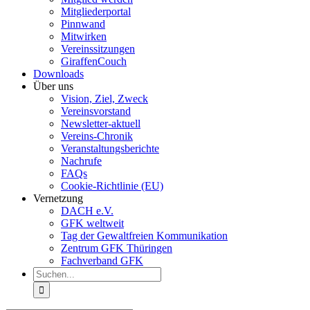
Mitgliederportal
Pinnwand
Mitwirken
Vereinssitzungen
GiraffenCouch
Downloads
Über uns
Vision, Ziel, Zweck
Vereinsvorstand
Newsletter-aktuell
Vereins-Chronik
Veranstaltungsberichte
Nachrufe
FAQs
Cookie-Richtlinie (EU)
Vernetzung
DACH e.V.
GFK weltweit
Tag der Gewaltfreien Kommunikation
Zentrum GFK Thüringen
Fachverband GFK
Suche
nach: