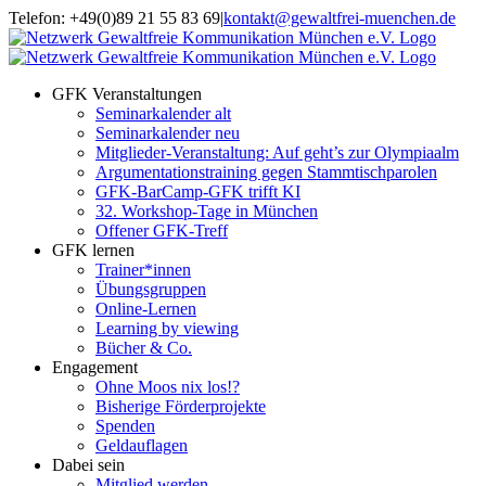
Zum
Telefon: +49(0)89 21 55 83 69
|
kontakt@gewaltfrei-muenchen.de
Inhalt
Einloggen
Infos
springen
Seminarkalender
zum
Seminarkalender
GFK Veranstaltungen
Seminarkalender alt
Seminarkalender neu
Mitglieder-Veranstaltung: Auf geht’s zur Olympiaalm
Argumentationstraining gegen Stammtischparolen
GFK-BarCamp-GFK trifft KI
32. Workshop-Tage in München
Offener GFK-Treff
GFK lernen
Trainer*innen
Übungsgruppen
Online-Lernen
Learning by viewing
Bücher & Co.
Engagement
Ohne Moos nix los!?
Bisherige Förderprojekte
Spenden
Geldauflagen
Dabei sein
Mitglied werden