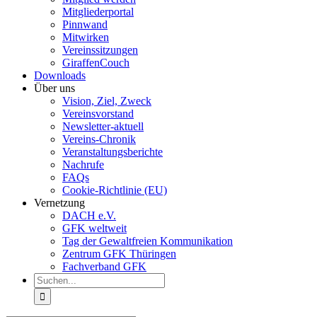
Mitgliederportal
Pinnwand
Mitwirken
Vereinssitzungen
GiraffenCouch
Downloads
Über uns
Vision, Ziel, Zweck
Vereinsvorstand
Newsletter-aktuell
Vereins-Chronik
Veranstaltungsberichte
Nachrufe
FAQs
Cookie-Richtlinie (EU)
Vernetzung
DACH e.V.
GFK weltweit
Tag der Gewaltfreien Kommunikation
Zentrum GFK Thüringen
Fachverband GFK
Suche
nach: