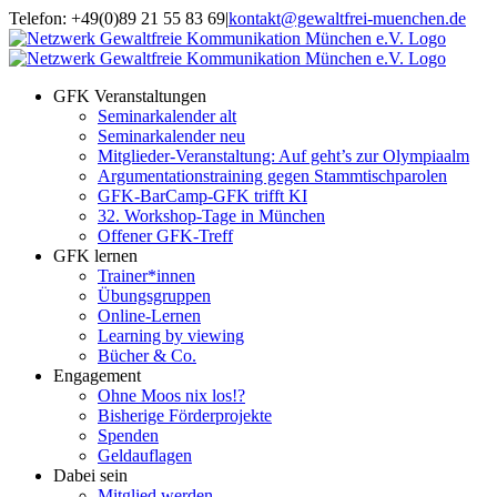
Zum
Telefon: +49(0)89 21 55 83 69
|
kontakt@gewaltfrei-muenchen.de
Inhalt
Einloggen
Infos
springen
Seminarkalender
zum
Seminarkalender
GFK Veranstaltungen
Seminarkalender alt
Seminarkalender neu
Mitglieder-Veranstaltung: Auf geht’s zur Olympiaalm
Argumentationstraining gegen Stammtischparolen
GFK-BarCamp-GFK trifft KI
32. Workshop-Tage in München
Offener GFK-Treff
GFK lernen
Trainer*innen
Übungsgruppen
Online-Lernen
Learning by viewing
Bücher & Co.
Engagement
Ohne Moos nix los!?
Bisherige Förderprojekte
Spenden
Geldauflagen
Dabei sein
Mitglied werden