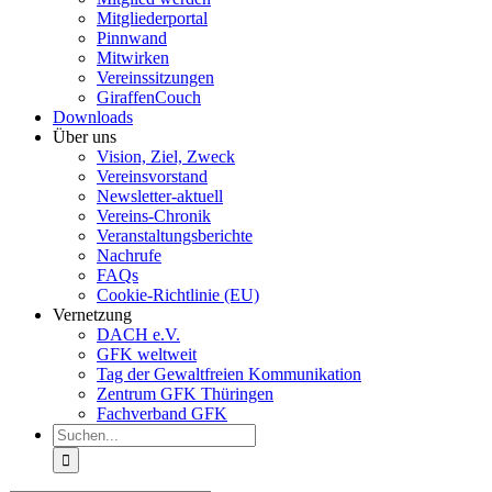
Mitgliederportal
Pinnwand
Mitwirken
Vereinssitzungen
GiraffenCouch
Downloads
Über uns
Vision, Ziel, Zweck
Vereinsvorstand
Newsletter-aktuell
Vereins-Chronik
Veranstaltungsberichte
Nachrufe
FAQs
Cookie-Richtlinie (EU)
Vernetzung
DACH e.V.
GFK weltweit
Tag der Gewaltfreien Kommunikation
Zentrum GFK Thüringen
Fachverband GFK
Suche
nach: