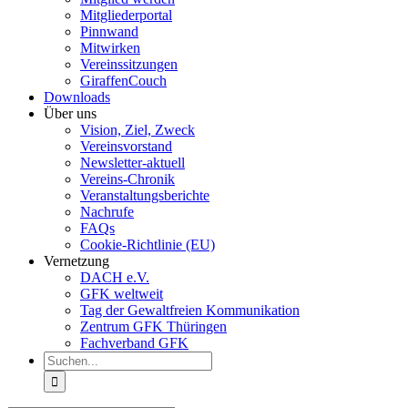
Mitgliederportal
Pinnwand
Mitwirken
Vereinssitzungen
GiraffenCouch
Downloads
Über uns
Vision, Ziel, Zweck
Vereinsvorstand
Newsletter-aktuell
Vereins-Chronik
Veranstaltungsberichte
Nachrufe
FAQs
Cookie-Richtlinie (EU)
Vernetzung
DACH e.V.
GFK weltweit
Tag der Gewaltfreien Kommunikation
Zentrum GFK Thüringen
Fachverband GFK
Suche
nach: