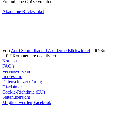
Freundliche Grüße von der
Akademie Blickwinkel
Von
Andi Schmidbauer | Akademie Blickwinkel
|
Juli 23rd,
für
2017
|
Kommentare deaktiviert
Mediationsausbildung
Kontakt
Knoten
FAQ´s
lösen
Vereinsvorstand
auf
Impressum
Basis
Datenschutzerklärung
der
Disclaimer
GFK
Cookie-Richtlinie (EU)
in
Seitenübersicht
4
Mitglied werden
Facebook
Modulen