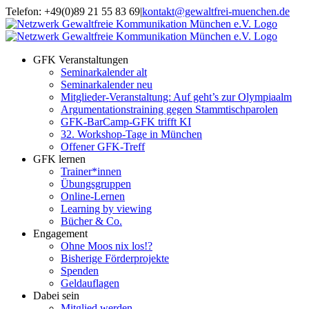
Zum
Telefon: +49(0)89 21 55 83 69
|
kontakt@gewaltfrei-muenchen.de
Inhalt
Einloggen
Infos
springen
Seminarkalender
zum
Seminarkalender
GFK Veranstaltungen
Seminarkalender alt
Seminarkalender neu
Mitglieder-Veranstaltung: Auf geht’s zur Olympiaalm
Argumentationstraining gegen Stammtischparolen
GFK-BarCamp-GFK trifft KI
32. Workshop-Tage in München
Offener GFK-Treff
GFK lernen
Trainer*innen
Übungsgruppen
Online-Lernen
Learning by viewing
Bücher & Co.
Engagement
Ohne Moos nix los!?
Bisherige Förderprojekte
Spenden
Geldauflagen
Dabei sein
Mitglied werden