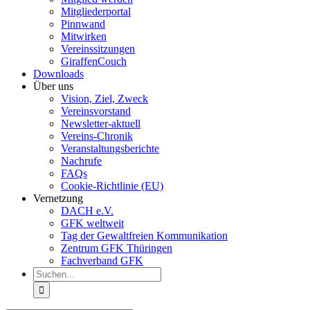
Mitgliederportal
Pinnwand
Mitwirken
Vereinssitzungen
GiraffenCouch
Downloads
Über uns
Vision, Ziel, Zweck
Vereinsvorstand
Newsletter-aktuell
Vereins-Chronik
Veranstaltungsberichte
Nachrufe
FAQs
Cookie-Richtlinie (EU)
Vernetzung
DACH e.V.
GFK weltweit
Tag der Gewaltfreien Kommunikation
Zentrum GFK Thüringen
Fachverband GFK
Suche
nach: