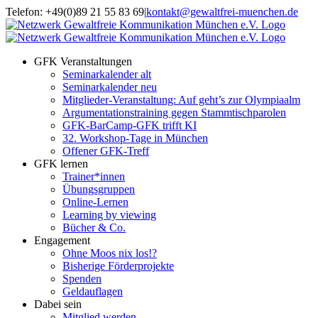
Zum
Telefon: +49(0)89 21 55 83 69
|
kontakt@gewaltfrei-muenchen.de
Inhalt
Einloggen
Infos
springen
Seminarkalender
zum
Seminarkalender
GFK Veranstaltungen
Seminarkalender alt
Seminarkalender neu
Mitglieder-Veranstaltung: Auf geht’s zur Olympiaalm
Argumentationstraining gegen Stammtischparolen
GFK-BarCamp-GFK trifft KI
32. Workshop-Tage in München
Offener GFK-Treff
GFK lernen
Trainer*innen
Übungsgruppen
Online-Lernen
Learning by viewing
Bücher & Co.
Engagement
Ohne Moos nix los!?
Bisherige Förderprojekte
Spenden
Geldauflagen
Dabei sein
Mitglied werden