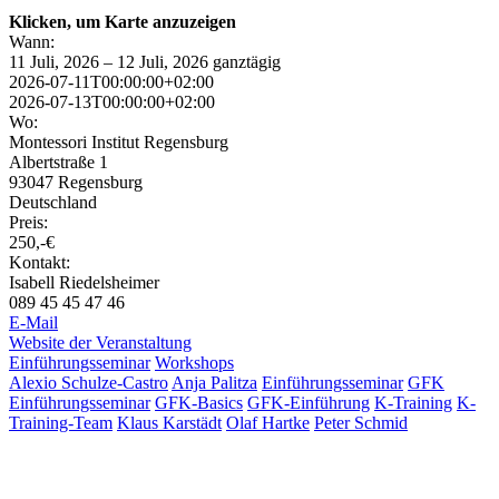
Klicken, um Karte anzuzeigen
Wann:
11 Juli, 2026 – 12 Juli, 2026
ganztägig
2026-07-11T00:00:00+02:00
2026-07-13T00:00:00+02:00
Wo:
Montessori Institut Regensburg
Albertstraße 1
93047 Regensburg
Deutschland
Preis:
250,-€
Kontakt:
Isabell Riedelsheimer
089 45 45 47 46
E-Mail
Website der Veranstaltung
Einführungsseminar
Workshops
Alexio Schulze-Castro
Anja Palitza
Einführungsseminar
GFK
Einführungsseminar
GFK-Basics
GFK-Einführung
K-Training
K-
Training-Team
Klaus Karstädt
Olaf Hartke
Peter Schmid