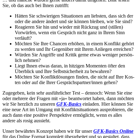
Sie, ob das auch bei Ihnen zutrifft:
Hätten Sie schwierigen Situatio­nen am liebsten, dass sich der
oder die andere ändert und sie können bleiben, wie Sie sind?
Reagieren Sie hin und wieder mit Rückzug und (stillen)
Vorwür­fen, wenn ein Gespräch nicht ganz in Ihrem Sinn
verläuft?
Möchten Sie Ihre Chancen erhöhen, in einem Konflikt gehört
zu werden und Ihr Gegenüber mit Ihrem Anliegen erreichen?
Würden Sie Angriffe und Kritik gerne etwas weniger persön­
lich nehmen?
Liegt Ihnen etwas daran, in hitzigen Momenten öfter den
Überblick und Ihre Selbstsicherheit zu bewahren?
Möchten Sie Konfliktlösungen finden, die nicht auf Ihre Kos­
ten oder auf die Ihrer Gesprächspartner/innen gehen?
Zugegeben, kein sehr ausführlicher Test – dennoch: Wenn Sie eine
oder mehrere der Fragen mit »ja« beantwortet haben, dann möchten
wir Sie herzlich zu unseren
GFK-Basics
einladen. Hier können Sie
eine neue Art im Umgang mit Konfliktsituationen ausprobieren, die
auch dann eine positive Perspektive ermöglicht, wenn es alles
andere als rosig aussieht.
Unser bewährtes Konzept haben wir für unser
GFK-Basics Online
für das Online Format komplett überarbeitet und so gestaltet, dass