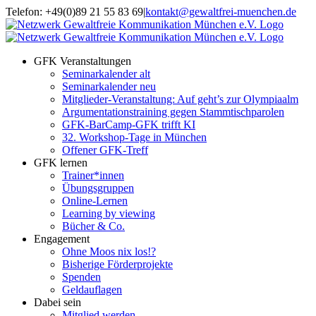
Zum
Telefon: +49(0)89 21 55 83 69
|
kontakt@gewaltfrei-muenchen.de
Inhalt
Einloggen
Infos
springen
Seminarkalender
zum
Seminarkalender
GFK Veranstaltungen
Seminarkalender alt
Seminarkalender neu
Mitglieder-Veranstaltung: Auf geht’s zur Olympiaalm
Argumentationstraining gegen Stammtischparolen
GFK-BarCamp-GFK trifft KI
32. Workshop-Tage in München
Offener GFK-Treff
GFK lernen
Trainer*innen
Übungsgruppen
Online-Lernen
Learning by viewing
Bücher & Co.
Engagement
Ohne Moos nix los!?
Bisherige Förderprojekte
Spenden
Geldauflagen
Dabei sein
Mitglied werden