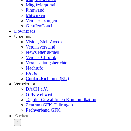
Mitgliederportal
Pinnwand
Mitwirken
Vereinssitzungen
GiraffenCouch
Downloads
Über uns
Vision, Ziel, Zweck
Vereinsvorstand
Newsletter-aktuell
Vereins-Chronik
Veranstaltungsberichte
Nachrufe
FAQs
Cookie-Richtlinie (EU)
Vernetzung
DACH e.V.
GFK weltweit
Tag der Gewaltfreien Kommunikation
Zentrum GFK Thüringen
Fachverband GFK
Suche
nach: