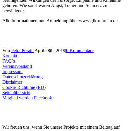
beruhigenden Wirkungen der Fürsorge, Empathie und Annahme
gehören. Wie sonst wären Angst, Trauer und Schmerz zu
bewältigen?
Alle Informationen und Anmeldung über www.gfk-murnau.de
Von
Petra Porath
|
April 28th, 2019
|
0 Kommentare
Kontakt
FAQ´s
Vereinsvorstand
Impressum
Datenschutzerklärung
Disclaimer
Cookie-Richtlinie (EU)
Seitenübersicht
Mitglied werden
Facebook
Wir freuen uns, wenn Sie unsere Projekte mit einem Beitrag auf