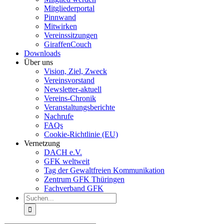
Mitgliederportal
Pinnwand
Mitwirken
Vereinssitzungen
GiraffenCouch
Downloads
Über uns
Vision, Ziel, Zweck
Vereinsvorstand
Newsletter-aktuell
Vereins-Chronik
Veranstaltungsberichte
Nachrufe
FAQs
Cookie-Richtlinie (EU)
Vernetzung
DACH e.V.
GFK weltweit
Tag der Gewaltfreien Kommunikation
Zentrum GFK Thüringen
Fachverband GFK
Suche
nach: