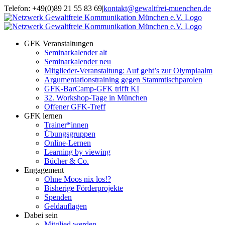
Zum
Telefon: +49(0)89 21 55 83 69
|
kontakt@gewaltfrei-muenchen.de
Inhalt
Einloggen
Infos
springen
Seminarkalender
zum
Seminarkalender
GFK Veranstaltungen
Seminarkalender alt
Seminarkalender neu
Mitglieder-Veranstaltung: Auf geht’s zur Olympiaalm
Argumentationstraining gegen Stammtischparolen
GFK-BarCamp-GFK trifft KI
32. Workshop-Tage in München
Offener GFK-Treff
GFK lernen
Trainer*innen
Übungsgruppen
Online-Lernen
Learning by viewing
Bücher & Co.
Engagement
Ohne Moos nix los!?
Bisherige Förderprojekte
Spenden
Geldauflagen
Dabei sein
Mitglied werden