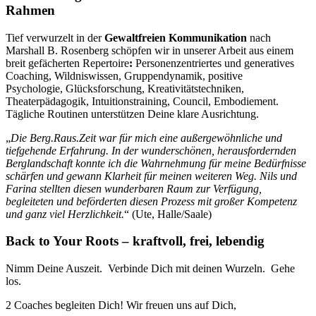
Rahmen
Tief verwurzelt in der
Gewaltfreien Kommunikation
nach
Marshall B. Rosenberg schöpfen wir in unserer Arbeit aus einem
breit gefächerten Repertoire
:
Personenzentriertes und generatives
Coaching, Wildniswissen, Gruppendynamik, positive
Psychologie, Glücksforschung, Kreativitätstechniken,
Theaterpädagogik, Intuitionstraining, Council, Embodiement.
Tägliche Routinen unterstützen Deine klare Ausrichtung.
„
Die Berg.Raus.Zeit war für mich eine außergewöhnliche und
tiefgehende Erfahrung. In der wunderschönen, herausfordernden
Berglandschaft konnte ich die Wahrnehmung für meine Bedürfnisse
schärfen und gewann Klarheit für meinen weiteren Weg. Nils und
Farina stellten diesen wunderbaren Raum zur Verfügung,
begleiteten und beförderten diesen Prozess mit großer Kompetenz
und ganz viel Herzlichkeit.
“ (Ute, Halle/Saale)
Back to Your Roots – kraftvoll, frei, lebendig
Nimm Deine Auszeit. Verbinde Dich mit deinen Wurzeln. Gehe
los.
2 Coaches begleiten Dich! Wir freuen uns auf Dich,