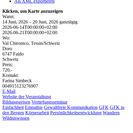
Als XML exportieren
Klicken, um Karte anzuzeigen
Wann:
14 Juni, 2026 – 20 Juni, 2026
ganztägig
2026-06-14T00:00:00+02:00
2026-06-21T00:00:00+02:00
Wo:
Val Chironico, Tessin/Schweiz
Doro
6747 Faido
Schweiz
Preis:
720,-
Kontakt:
Farina Simbeck
004915123276907
E-Mail
Website der Veranstaltung
Bildungsreisen
Vertiefungsseminar
Einfachheit
Empathie
Gewaltfreie Kommunikation
GFK
GFK in
den Bergen
Körperarbeit
Persönlichkeitsentwicklung
Wandern
Wildniswissen