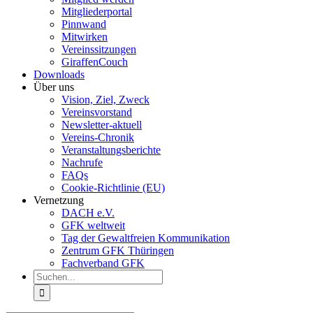
Mitgliederportal
Pinnwand
Mitwirken
Vereinssitzungen
GiraffenCouch
Downloads
Über uns
Vision, Ziel, Zweck
Vereinsvorstand
Newsletter-aktuell
Vereins-Chronik
Veranstaltungsberichte
Nachrufe
FAQs
Cookie-Richtlinie (EU)
Vernetzung
DACH e.V.
GFK weltweit
Tag der Gewaltfreien Kommunikation
Zentrum GFK Thüringen
Fachverband GFK
Suche
nach: