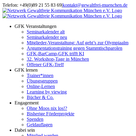
Zum
Telefon: +49(0)89 21 55 83 69
|
kontakt@gewaltfrei-muenchen.de
Inhalt
Einloggen
Infos
springen
Seminarkalender
zum
Seminarkalender
GFK Veranstaltungen
Seminarkalender alt
Seminarkalender neu
Mitglieder-Veranstaltung: Auf geht’s zur Olympiaalm
Argumentationstraining gegen Stammtischparolen
GFK-BarCamp-GFK trifft KI
32. Workshop-Tage in München
Offener GFK-Treff
GFK lernen
Trainer*innen
Übungsgruppen
Online-Lernen
Learning by viewing
Bücher & Co.
Engagement
Ohne Moos nix los!?
Bisherige Förderprojekte
Spenden
Geldauflagen
Dabei sein
Mitglied werden