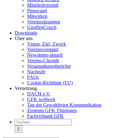
Mitgliederportal
Pinnwand
Mitwirken
Vereinssitzungen
GiraffenCouch
Downloads
Über uns
Vision, Ziel, Zweck
Vereinsvorstand
Newsletter-aktuell
Vereins-Chronik
Veranstaltungsberichte
Nachrufe
FAQs
Cookie-Richtlinie (EU)
Vernetzung
DACH e.V.
GFK weltweit
Tag der Gewaltfreien Kommunikation
Zentrum GFK Thüringen
Fachverband GFK
Suche
nach: