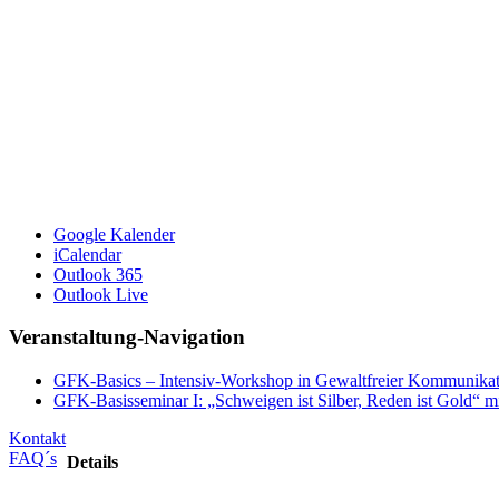
Google Kalender
iCalendar
Outlook 365
Outlook Live
Veranstaltung-Navigation
GFK-Basics – Intensiv-Workshop in Gewaltfreier Kommunikat
GFK-Basisseminar I: „Schweigen ist Silber, Reden ist Gold“ m
Kontakt
FAQ´s
Details