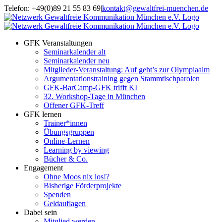
Zum
Telefon: +49(0)89 21 55 83 69
|
kontakt@gewaltfrei-muenchen.de
Inhalt
Einloggen
Infos
springen
Seminarkalender
zum
Seminarkalender
GFK Veranstaltungen
Seminarkalender alt
Seminarkalender neu
Mitglieder-Veranstaltung: Auf geht’s zur Olympiaalm
Argumentationstraining gegen Stammtischparolen
GFK-BarCamp-GFK trifft KI
32. Workshop-Tage in München
Offener GFK-Treff
GFK lernen
Trainer*innen
Übungsgruppen
Online-Lernen
Learning by viewing
Bücher & Co.
Engagement
Ohne Moos nix los!?
Bisherige Förderprojekte
Spenden
Geldauflagen
Dabei sein
Mitglied werden