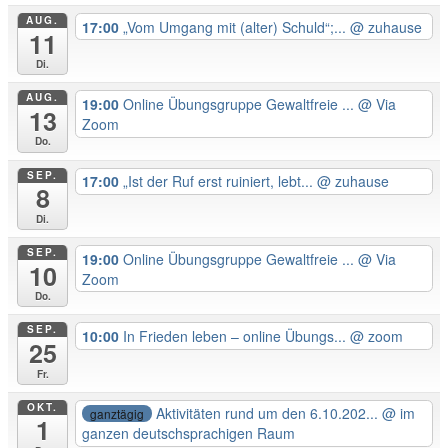
AUG.
17:00
„Vom Umgang mit (alter) Schuld“;...
@ zuhause
11
Di.
AUG.
19:00
Online Übungsgruppe Gewaltfreie ...
@ Via
13
Zoom
Do.
SEP.
17:00
„Ist der Ruf erst ruiniert, lebt...
@ zuhause
8
Di.
SEP.
19:00
Online Übungsgruppe Gewaltfreie ...
@ Via
10
Zoom
Do.
SEP.
10:00
In Frieden leben – online Übungs...
@ zoom
25
Fr.
OKT.
Aktivitäten rund um den 6.10.202...
@ im
ganztägig
1
ganzen deutschsprachigen Raum