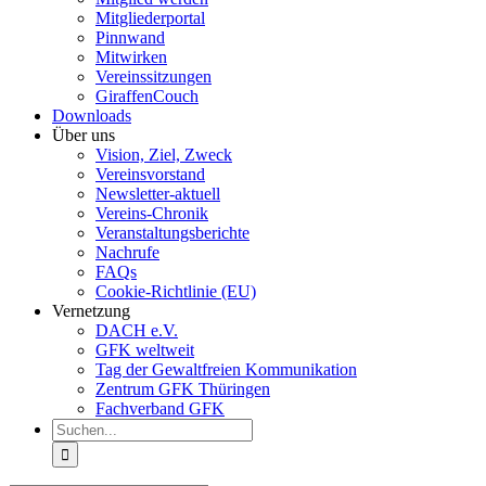
Mitgliederportal
Pinnwand
Mitwirken
Vereinssitzungen
GiraffenCouch
Downloads
Über uns
Vision, Ziel, Zweck
Vereinsvorstand
Newsletter-aktuell
Vereins-Chronik
Veranstaltungsberichte
Nachrufe
FAQs
Cookie-Richtlinie (EU)
Vernetzung
DACH e.V.
GFK weltweit
Tag der Gewaltfreien Kommunikation
Zentrum GFK Thüringen
Fachverband GFK
Suche
nach: