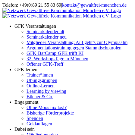
Zum
Telefon: +49(0)89 21 55 83 69
|
kontakt@gewaltfrei-muenchen.de
Inhalt
Einloggen
Infos
springen
Seminarkalender
zum
Seminarkalender
GFK Veranstaltungen
Seminarkalender alt
Seminarkalender neu
Mitglieder-Veranstaltung: Auf geht’s zur Olympiaalm
Argumentationstraining gegen Stammtischparolen
GFK-BarCamp-GFK trifft KI
32. Workshop-Tage in München
Offener GFK-Treff
GFK lernen
Trainer*innen
Übungsgruppen
Online-Lernen
Learning by viewing
Bücher & Co.
Engagement
Ohne Moos nix los!?
Bisherige Förderprojekte
Spenden
Geldauflagen
Dabei sein
Mitglied werden