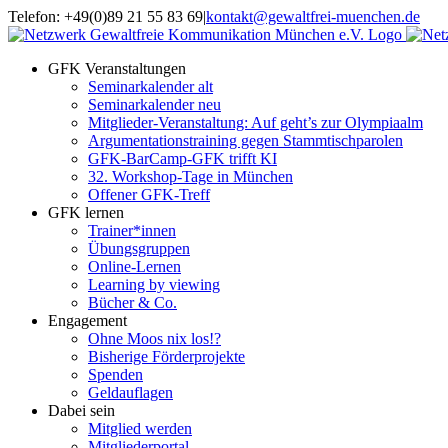
Zum
Telefon: +49(0)89 21 55 83 69
|
kontakt@gewaltfrei-muenchen.de
Inhalt
Einloggen
Infos
springen
Seminarkalender
zum
GFK Veranstaltungen
Seminarkalender
Seminarkalender alt
Seminarkalender neu
Mitglieder-Veranstaltung: Auf geht’s zur Olympiaalm
Argumentationstraining gegen Stammtischparolen
GFK-BarCamp-GFK trifft KI
32. Workshop-Tage in München
Offener GFK-Treff
GFK lernen
Trainer*innen
Übungsgruppen
Online-Lernen
Learning by viewing
Bücher & Co.
Engagement
Ohne Moos nix los!?
Bisherige Förderprojekte
Spenden
Geldauflagen
Dabei sein
Mitglied werden
Mitgliederportal