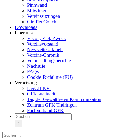
Pinnwand
Mitwirken
Vereinssitzungen
GiraffenCouch
Downloads
Über uns
Vision, Ziel, Zweck
Vereinsvorstand
Newsletter-aktuell
Vereins-Chronik
Veranstaltungsberichte
Nachrufe
FAQs
Cookie-Richtlinie (EU)
Vernetzung
DACH e.V.
GFK weltweit
Tag der Gewaltfreien Kommunikation
Zentrum GFK Thüringen
Fachverband GFK
Suche
nach:
Suche